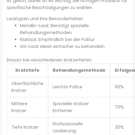
ist gleich, daher ist es wichtig, die richtigen Produkte für
spezifische Beschädigungen zu wählen.
Lacktypen und ihre Besonderheiten
Metallic-Lack: Benötigt spezielle
Behandlungsmethoden
Klarlack: Empfindlich bei der Politur
Uni-Lack: Meist einfacher zu behandeln
Einsatz bei verschiedenen Kratzertiefen
Kratztiefe
Behandlungsmethode
Erfolgsw
Oberflächliche
Leichte Politur
90%
Kratzer
Mittlere
Spezieller Kratzer
70%
Kratzer
Entferner
Professionelle
Tiefe Kratzer
30%
Lackierung