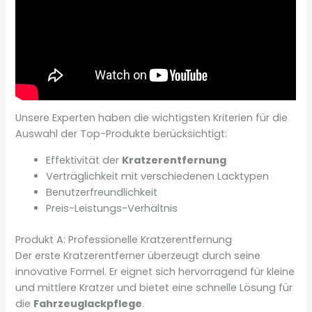
Unsere Experten haben die wichtigsten Kriterien für die
Auswahl der Top-Produkte berücksichtigt:
Effektivität der
Kratzerentfernung
Verträglichkeit mit verschiedenen Lacktypen
Benutzerfreundlichkeit
Preis-Leistungs-Verhältnis
Produkt A: Professionelle Kratzerentfernung
Der erste Kratzerentferner überzeugt durch seine
innovative Formel. Er eignet sich hervorragend für kleine
und mittlere Kratzer und bietet eine schnelle Lösung für
die
Fahrzeuglackpflege
.