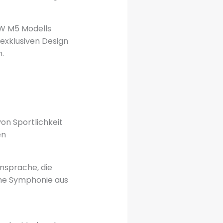
MW M5 Modells
 exklusiven Design
.
n Sportlichkeit
en
msprache, die
eine Symphonie aus