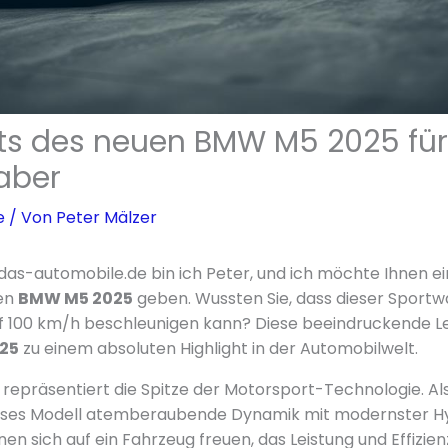
hts des neuen BMW M5 2025 für
aber
e
/ Von
Peter Mälzer
das-automobile.de bin ich Peter, und ich möchte Ihnen ei
uen
BMW M5 2025
geben. Wussten Sie, dass dieser Sportwa
f 100 km/h beschleunigen kann? Diese beeindruckende L
25
zu einem absoluten Highlight in der Automobilwelt.
repräsentiert die Spitze der Motorsport-Technologie. Als
ieses Modell atemberaubende Dynamik mit modernster Hy
n sich auf ein Fahrzeug freuen, das Leistung und Effizienz