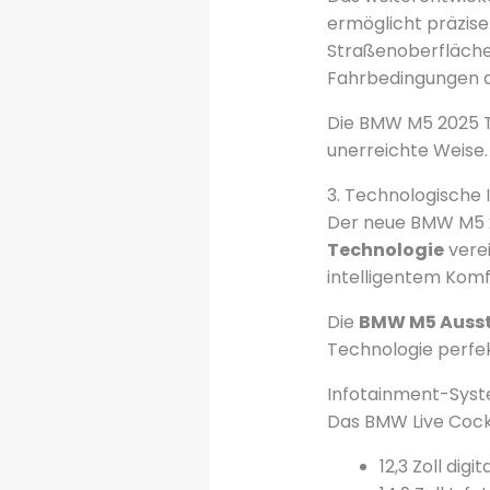
ermöglicht präzise
Straßenoberflächen
Fahrbedingungen a
Die BMW M5 2025 Te
unerreichte Weise.
3. Technologische 
Der neue BMW M5 2
Technologie
verei
intelligentem Komf
Die
BMW M5 Auss
Technologie perfek
Infotainment-Syst
Das BMW Live Cockp
12,3 Zoll dig