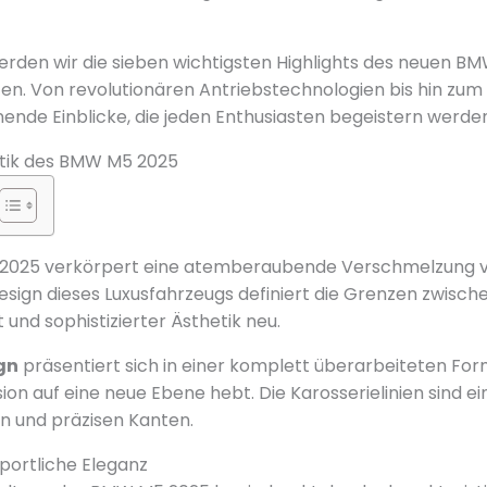
werden wir die sieben wichtigsten Highlights des neuen B
hten. Von revolutionären Antriebstechnologien bis hin zum
ende Einblicke, die jeden Enthusiasten begeistern werden
etik des BMW M5 2025
025 verkörpert eine atemberaubende Verschmelzung vo
esign dieses Luxusfahrzeugs definiert die Grenzen zwisch
und sophistizierter Ästhetik neu.
gn
präsentiert sich in einer komplett überarbeiteten For
ion auf eine neue Ebene hebt. Die Karosserielinien sind 
 und präzisen Kanten.
Sportliche Eleganz