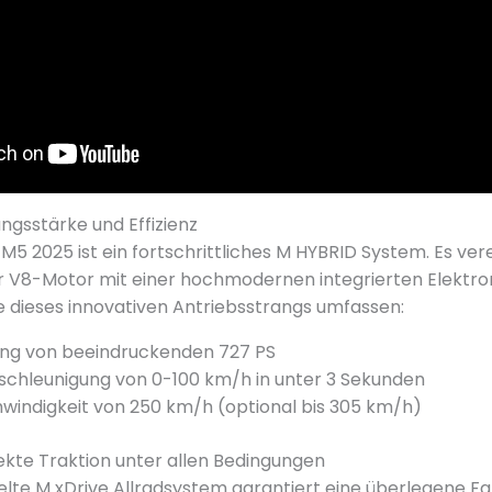
ngsstärke und Effizienz
5 2025 ist ein fortschrittliches M HYBRID System. Es vere
ter V8-Motor mit einer hochmodernen integrierten Elektr
 dieses innovativen Antriebsstrangs umfassen:
ung von beeindruckenden 727 PS
chleunigung von 0-100 km/h in unter 3 Sekunden
indigkeit von 250 km/h (optional bis 305 km/h)
fekte Traktion unter allen Bedingungen
lte M xDrive Allradsystem garantiert eine überlegene F