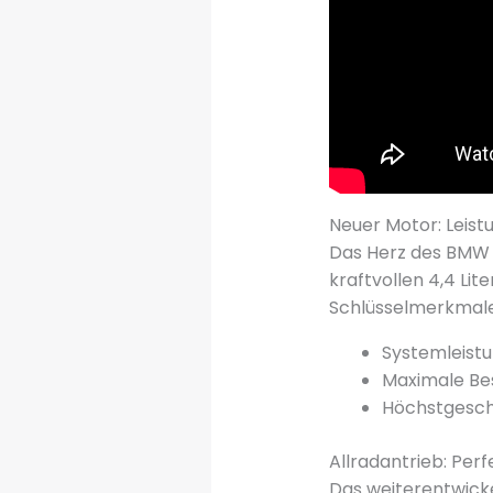
Neuer Motor: Leistu
Das Herz des BMW M
kraftvollen 4,4 Li
Schlüsselmerkmale
Systemleist
Maximale Bes
Höchstgeschw
Allradantrieb: Per
Das weiterentwicke