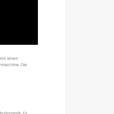
int einen
omaschine. Die
ahrdynamik. Es