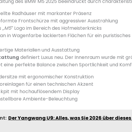
taltung des BMW M5 2025 beeindruckt durch charakterist
ellte Radhäuser mit markanter Präsenz
eformte Frontschürze mit aggressiver Ausstrahlung
s
„M5″
Logo im Bereich des Hofmeisterknicks
 an in Wagenfarbe lackierten Flächen für ein puristisches
rtige Materialien und Ausstattung
tattung
definiert Luxus neu. Der Innenraum wurde mit gr
et eine perfekte Balance zwischen Sportlichkeit und Komf
ersitze mit ergonomischer Konstruktion
reinlagen für einen technischen Akzent
ckpit mit hochauflösendem Display
einstellbare Ambiente-Beleuchtung
nt:
Der Yangwang U9: Alles, was Sie 2026 über dieses