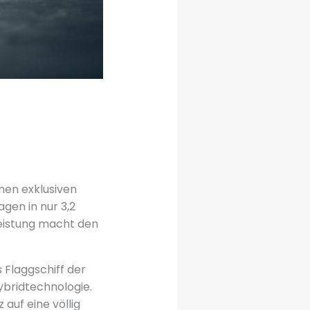
nen exklusiven
gen in nur 3,2
eistung macht den
 Flaggschiff der
bridtechnologie.
 auf eine völlig