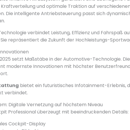
 Kraftverteilung und optimale Traktion auf verschiedene
. Die intelligente Antriebsteuerung passt sich dynamisc
n.
chnologie verbindet Leistung, Effizienz und Fahrspaß auf
 Sie repräsentiert die Zukunft der Hochleistungs-Sportw
Innovationen
025 setzt Maßstäbe in der Automotive-Technologie. Di
nt modernste Innovationen mit höchster Benutzerfreundl
ort.
tattung
bietet ein futuristisches Infotainment-Erlebnis, 
t verbindet.
em: Digitale Vernetzung auf höchstem Niveau
it Professional überzeugt mit beeindruckenden Details:
itales Cockpit-Display