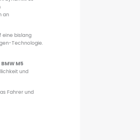
n
h an
 eine bislang
agen-Technologie.
e
BMW M5
ichkeit und
das Fahrer und