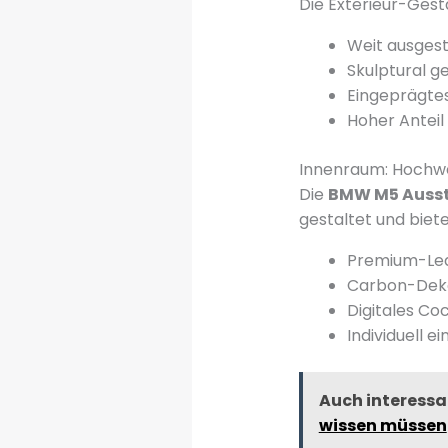
Die Exterieur-Ges
Weit ausgest
Skulptural g
Eingeprägte
Hoher Anteil
Innenraum: Hochwe
Die
BMW M5 Auss
gestaltet und biet
Premium-Led
Carbon-Deko
Digitales Co
Individuell 
Auch interessa
wissen müssen