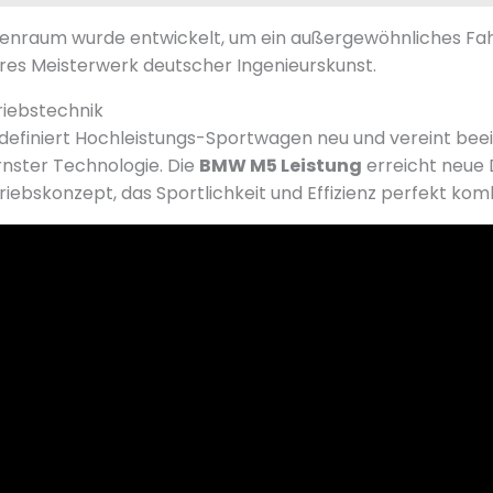
nenraum wurde entwickelt, um ein außergewöhnliches Fah
res Meisterwerk deutscher Ingenieurskunst.
riebstechnik
efiniert Hochleistungs-Sportwagen neu und vereint be
nster Technologie. Die
BMW M5 Leistung
erreicht neue
riebskonzept, das Sportlichkeit und Effizienz perfekt komb