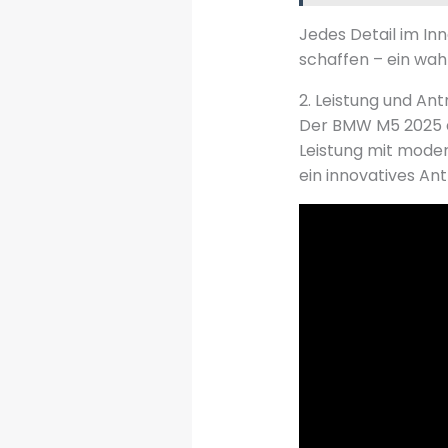
Jedes Detail im In
schaffen – ein wah
2. Leistung und Ant
Der BMW M5 2025 d
Leistung mit moder
ein innovatives Ant