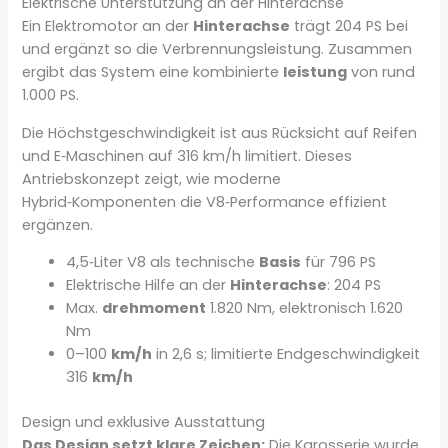
Elektrische Unterstützung an der Hinterachse
Ein Elektromotor an der
Hinterachse
trägt 204 PS bei
und ergänzt so die Verbrennungsleistung. Zusammen
ergibt das System eine kombinierte
leistung
von rund
1.000 PS.
Die Höchstgeschwindigkeit ist aus Rücksicht auf Reifen
und E‑Maschinen auf 316 km/h limitiert. Dieses
Antriebskonzept zeigt, wie moderne
Hybrid‑Komponenten die V8‑Performance effizient
ergänzen.
4,5‑Liter V8 als technische
Basis
für 796 PS
Elektrische Hilfe an der
Hinterachse
: 204 PS
Max.
drehmoment
1.820 Nm, elektronisch 1.620
Nm
0–100
km/h
in 2,6 s; limitierte Endgeschwindigkeit
316
km/h
Design und exklusive Ausstattung
Das Design setzt klare Zeichen:
Die Karosserie wurde