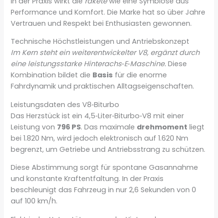
In der Praxis wirkt die
rakete
wie eine Symbiose aus
Performance und Komfort. Die Marke hat so über Jahre
Vertrauen und Respekt bei Enthusiasten gewonnen.
Technische Höchstleistungen und Antriebskonzept
Im Kern steht ein weiterentwickelter V8, ergänzt durch
eine leistungsstarke Hinterachs‑E‑Maschine.
Diese
Kombination bildet die
Basis
für die enorme
Fahrdynamik und praktischen Alltagseigenschaften.
Leistungsdaten des V8‑Biturbo
Das Herzstück ist ein 4,5‑Liter‑Biturbo‑V8 mit einer
Leistung von
796 PS
. Das maximale
drehmoment
liegt
bei 1.820 Nm, wird jedoch elektronisch auf 1.620 Nm
begrenzt, um Getriebe und Antriebsstrang zu schützen.
Diese Abstimmung sorgt für spontane Gasannahme
und konstante Kraftentfaltung. In der Praxis
beschleunigt das Fahrzeug in nur 2,6 Sekunden von 0
auf 100 km/h.