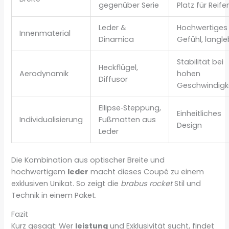
gegenüber Serie
Platz für Reife
Leder &
Hochwertiges
Innenmaterial
Dinamica
Gefühl, langle
Stabilität bei
Heckflügel,
Aerodynamik
hohen
Diffusor
Geschwindigk
Ellipse‑Steppung,
Einheitliches
Individualisierung
Fußmatten aus
Design
Leder
Die Kombination aus optischer Breite und
hochwertigem
leder
macht dieses Coupé zu einem
exklusiven Unikat. So zeigt die
brabus rocket
Stil und
Technik in einem Paket.
Fazit
Kurz gesagt: Wer
leistung
und Exklusivität sucht, findet