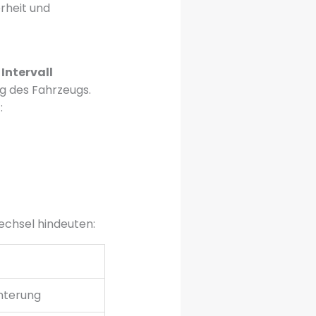
rheit und
Intervall
ng des Fahrzeugs.
:
echsel hindeuten:
chterung