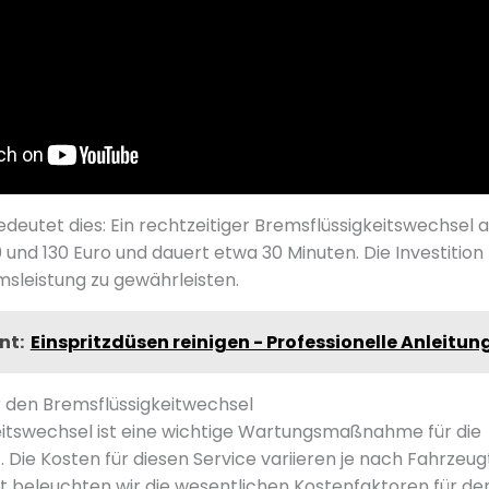
deutet dies: Ein rechtzeitiger Bremsflüssigkeitswechsel a
und 130 Euro und dauert etwa 30 Minuten. Die Investition 
msleistung zu gewährleisten.
nt:
Einspritzdüsen reinigen - Professionelle Anleitun
 den Bremsflüssigkeitwechsel
eitswechsel ist eine wichtige Wartungsmaßnahme für die
. Die Kosten für diesen Service variieren je nach Fahrzeu
t beleuchten wir die wesentlichen Kostenfaktoren für d