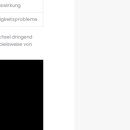
mswirkung
sigkeitsprobleme
hsel dringend
pielsweise von