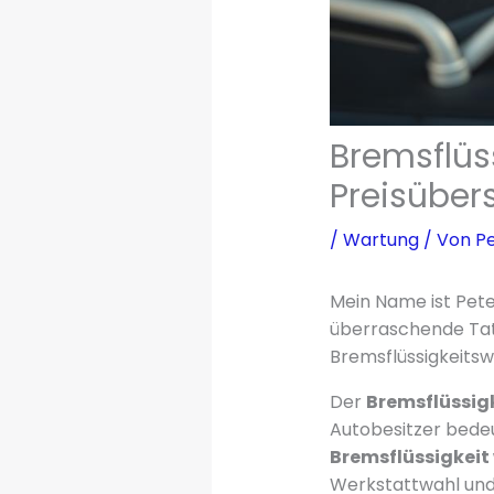
Bremsflüs
Preisüber
/
Wartung
/ Von
Pe
Mein Name ist Pete
überraschende Tat
Bremsflüssigkeitsw
Der
Bremsflüssig
Autobesitzer bedeut
Bremsflüssigkeit 
Werkstattwahl und