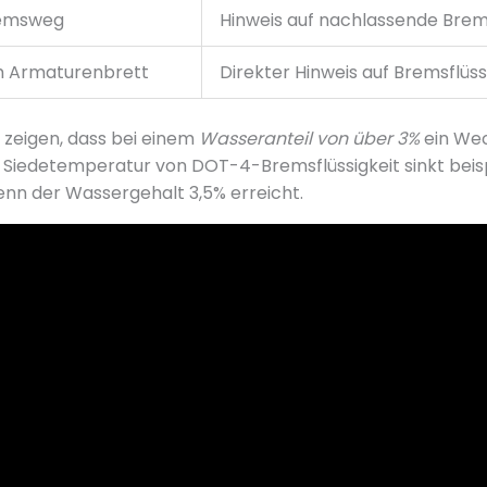
remsweg
Hinweis auf nachlassende Bre
m Armaturenbrett
Direkter Hinweis auf Bremsflüs
 zeigen, dass bei einem
Wasseranteil von über 3%
ein Wec
Die Siedetemperatur von DOT-4-Bremsflüssigkeit sinkt beis
enn der Wassergehalt 3,5% erreicht.