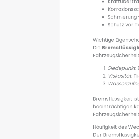
Kraftübertr
Korrosionss
Schmierung 
Schutz vor 
Wichtige Eigenscha
Die
Bremsflüssigk
Fahrzeugsicherhei
Siedepunkt
:
Viskosität
: F
Wasseraufna
Bremsflüssigkeit i
beeinträchtigen k
Fahrzeugsicherheit
Häufigkeit des Wec
Der Bremsflüssigke