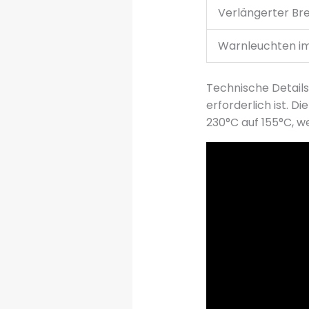
Verlängerter B
Warnleuchten i
Technische Details
erforderlich ist. 
230°C auf 155°C, w