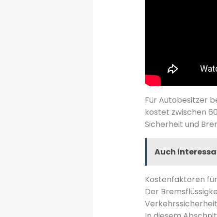
Für Autobesitzer be
kostet zwischen 60 
Sicherheit und Bre
Auch interessa
Kostenfaktoren für
Der Bremsflüssigk
Verkehrssicherheit
In diesem Abschnit