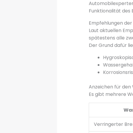
Automobilexperten
Funktionalität des
Empfehlungen der 
Laut aktuellen Emp
spätestens alle zwe
Der Grund dafür lie
Hygroskopis
Wassergehal
Korrosionsri
Anzeichen für den 
Es gibt mehrere Wa
War
Verringerter Br