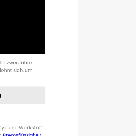
lle zwei Jahre
lohnt sich, um
g
gtyp und Werkstatt.
en
Bremsflüssigkeit