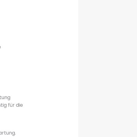
e
stung
ig für die
artung.