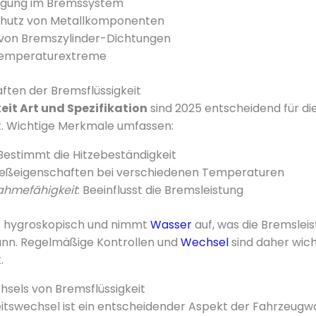
agung im Bremssystem
chutz von Metallkomponenten
von Bremszylinder-Dichtungen
Temperaturextreme
ften der Bremsflüssigkeit
eit Art und Spezifikation
sind 2025 entscheidend für di
t. Wichtige Merkmale umfassen:
 Bestimmt die Hitzebeständigkeit
ließeigenschaften bei verschiedenen Temperaturen
hmefähigkeit
: Beeinflusst die Bremsleistung
st hygroskopisch und nimmt
Wasser
auf, was die Bremslei
ann. Regelmäßige Kontrollen und
Wechsel
sind daher wicht
.
hsels von Bremsflüssigkeit
itswechsel ist ein entscheidender Aspekt der Fahrzeugw