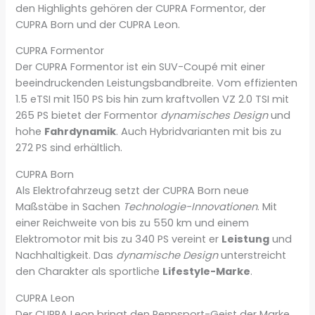
den Highlights gehören der CUPRA Formentor, der
CUPRA Born und der CUPRA Leon.
CUPRA Formentor
Der CUPRA Formentor ist ein SUV-Coupé mit einer
beeindruckenden Leistungsbandbreite. Vom effizienten
1.5 eTSI mit 150 PS bis hin zum kraftvollen VZ 2.0 TSI mit
265 PS bietet der Formentor
dynamisches Design
und
hohe
Fahrdynamik
. Auch Hybridvarianten mit bis zu
272 PS sind erhältlich.
CUPRA Born
Als Elektrofahrzeug setzt der CUPRA Born neue
Maßstäbe in Sachen
Technologie-Innovationen
. Mit
einer Reichweite von bis zu 550 km und einem
Elektromotor mit bis zu 340 PS vereint er
Leistung
und
Nachhaltigkeit. Das
dynamische Design
unterstreicht
den Charakter als sportliche
Lifestyle-Marke
.
CUPRA Leon
Der CUPRA Leon bringt den Rennsport-Geist der Marke