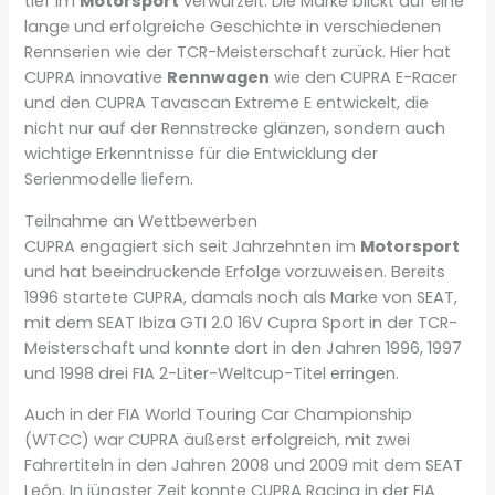
tief im
Motorsport
verwurzelt. Die Marke blickt auf eine
lange und erfolgreiche Geschichte in verschiedenen
Rennserien wie der TCR-Meisterschaft zurück. Hier hat
CUPRA innovative
Rennwagen
wie den CUPRA E-Racer
und den CUPRA Tavascan Extreme E entwickelt, die
nicht nur auf der Rennstrecke glänzen, sondern auch
wichtige Erkenntnisse für die Entwicklung der
Serienmodelle liefern.
Teilnahme an Wettbewerben
CUPRA engagiert sich seit Jahrzehnten im
Motorsport
und hat beeindruckende Erfolge vorzuweisen. Bereits
1996 startete CUPRA, damals noch als Marke von SEAT,
mit dem SEAT Ibiza GTI 2.0 16V Cupra Sport in der TCR-
Meisterschaft und konnte dort in den Jahren 1996, 1997
und 1998 drei FIA 2-Liter-Weltcup-Titel erringen.
Auch in der FIA World Touring Car Championship
(WTCC) war CUPRA äußerst erfolgreich, mit zwei
Fahrertiteln in den Jahren 2008 und 2009 mit dem SEAT
León. In jüngster Zeit konnte CUPRA Racing in der FIA