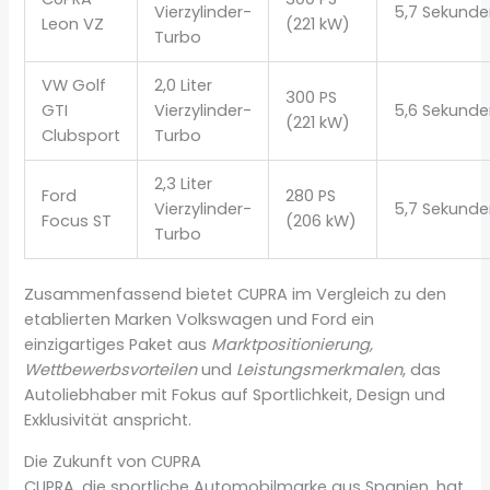
Vierzylinder-
5,7 Sekund
Leon VZ
(221 kW)
Turbo
VW Golf
2,0 Liter
300 PS
GTI
Vierzylinder-
5,6 Sekund
(221 kW)
Clubsport
Turbo
2,3 Liter
Ford
280 PS
Vierzylinder-
5,7 Sekund
Focus ST
(206 kW)
Turbo
Zusammenfassend bietet CUPRA im Vergleich zu den
etablierten Marken Volkswagen und Ford ein
einzigartiges Paket aus
Marktpositionierung,
Wettbewerbsvorteilen
und
Leistungsmerkmalen
, das
Autoliebhaber mit Fokus auf Sportlichkeit, Design und
Exklusivität anspricht.
Die Zukunft von CUPRA
CUPRA, die sportliche Automobilmarke aus Spanien, hat