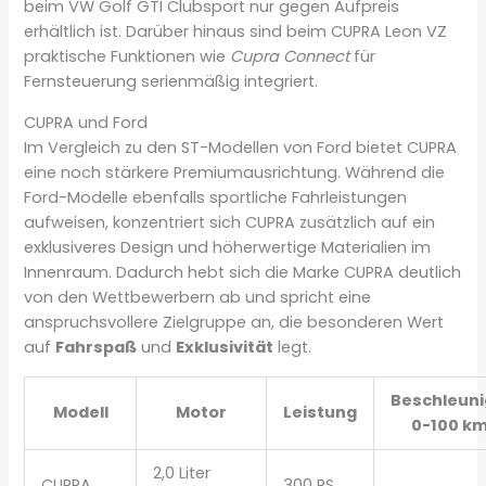
beim VW Golf GTI Clubsport nur gegen Aufpreis
erhältlich ist. Darüber hinaus sind beim CUPRA Leon VZ
praktische Funktionen wie
Cupra Connect
für
Fernsteuerung serienmäßig integriert.
CUPRA und Ford
Im Vergleich zu den ST-Modellen von Ford bietet CUPRA
eine noch stärkere Premiumausrichtung. Während die
Ford-Modelle ebenfalls sportliche Fahrleistungen
aufweisen, konzentriert sich CUPRA zusätzlich auf ein
exklusiveres Design und höherwertige Materialien im
Innenraum. Dadurch hebt sich die Marke CUPRA deutlich
von den Wettbewerbern ab und spricht eine
anspruchsvollere Zielgruppe an, die besonderen Wert
auf
Fahrspaß
und
Exklusivität
legt.
Beschleun
Modell
Motor
Leistung
0-100 k
2,0 Liter
CUPRA
300 PS