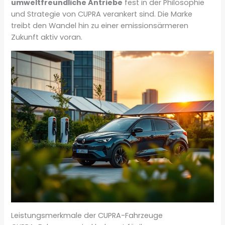
umweltfreundliche Antriebe
fest in der Philosophie
und Strategie von CUPRA verankert sind. Die Marke
treibt den Wandel hin zu einer emissionsärmeren
Zukunft aktiv voran.
Leistungsmerkmale der CUPRA-Fahrzeuge