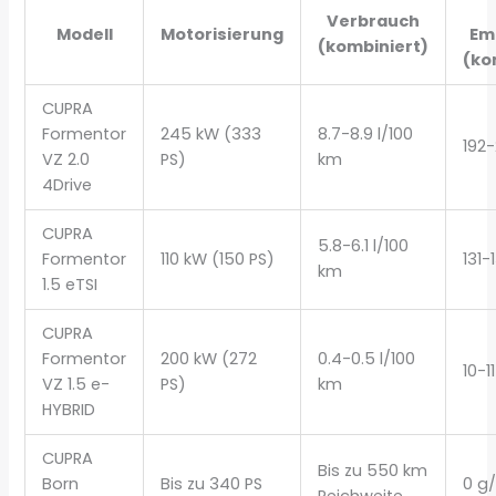
Verbrauch
Modell
Motorisierung
Em
(kombiniert)
(ko
CUPRA
Formentor
245 kW (333
8.7-8.9 l/100
192
VZ 2.0
PS)
km
4Drive
CUPRA
5.8-6.1 l/100
Formentor
110 kW (150 PS)
131
km
1.5 eTSI
CUPRA
Formentor
200 kW (272
0.4-0.5 l/100
10-1
VZ 1.5 e-
PS)
km
HYBRID
CUPRA
Bis zu 550 km
Born
Bis zu 340 PS
0 g