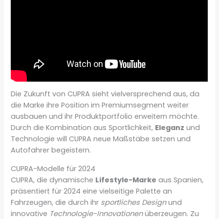
Die Zukunft von CUPRA sieht vielversprechend aus, da
die Marke ihre Position im Premiumsegment weiter
ausbauen und ihr Produktportfolio erweitern möchte.
Durch die Kombination aus Sportlichkeit,
Eleganz
und
Technologie will CUPRA neue Maßstäbe setzen und
Autofahrer begeistern.
CUPRA-Modelle für 2024
CUPRA, die dynamische
Lifestyle-Marke
aus Spanien,
präsentiert für 2024 eine vielseitige Palette an
Fahrzeugen, die durch ihr
sportliches Design
und
innovative
Technologie-Innovationen
überzeugen. Zu