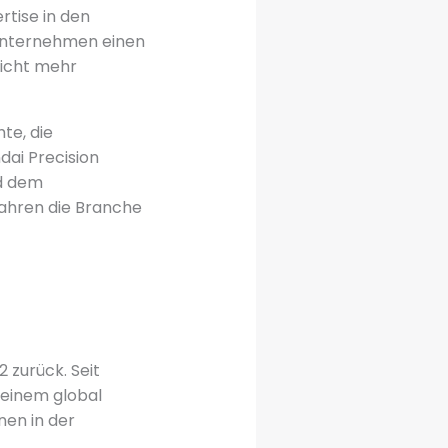
rtise in den
Unternehmen einen
icht mehr
te, die
dai Precision
nd dem
Jahren die Branche
2 zurück. Seit
 einem global
nen in der