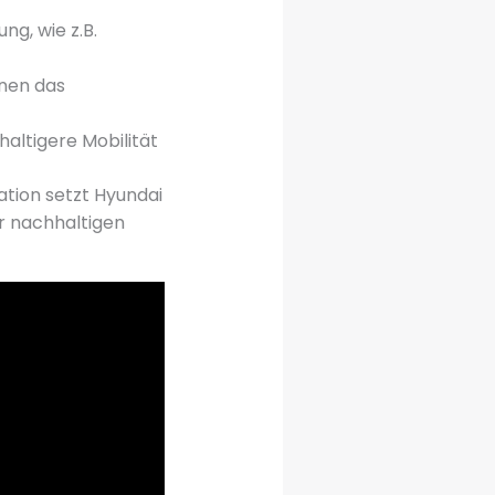
g, wie z.B.
enen das
haltigere Mobilität
tion setzt Hyundai
r nachhaltigen