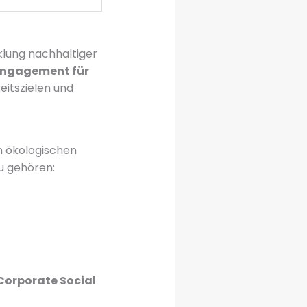
cklung nachhaltiger
ngagement für
eitszielen und
n ökologischen
u gehören:
Corporate Social