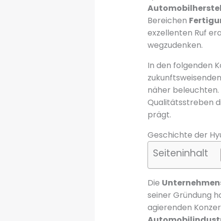
Automobilherste
Bereichen
Fertig
exzellenten Ruf er
wegzudenken.
In den folgenden K
zukunftsweisenden 
näher beleuchten. 
Qualitätsstreben d
prägt.
Geschichte der Hyu
Seiteninhalt
Die
Unternehmen
seiner Gründung ha
agierenden Konzern
Automobilindust