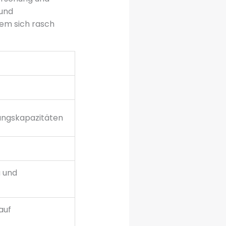
und
nem sich rasch
gungskapazitäten
a und
auf