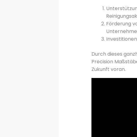
Unterstützun
Reinigungsak
Förderung vo
Unternehmen 
Investitione
Durch dieses ganzh
Precision Maßstäbe
Zukunft voran.