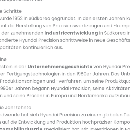
e Schritte
wurde 1952 in Südkorea gegründet. In den ersten Jahren k
uf die Herstellung von Präzisionswerkzeugen und -kompo
Mit der zunehmenden
Industrieentwicklung
in Südkorea i
ndierte Hyundai Precision schrittweise in neue Geschäft
azitäten kontinuierlich aus.
ine
nstein in der
Unternehmensgeschichte
von Hyundai Prec
er Fertigungstechnologien in den 1980er Jahren. Das U
e Produktionsanlagen und -verfahren, um seine Produktqual
 1990er Jahren begann Hyundai Precision, seine Aktivitäten
n und seine Präsenz in Europa und Nordamerika aufzubau
ie Jahrzehnte
ndwende hat sich Hyundai Precision zu einem globalen T
ch auf die Entwicklung und Produktion hochpräziser Komp
tomobilindustrie
spezialisiert hat. Mit Investitionen in 