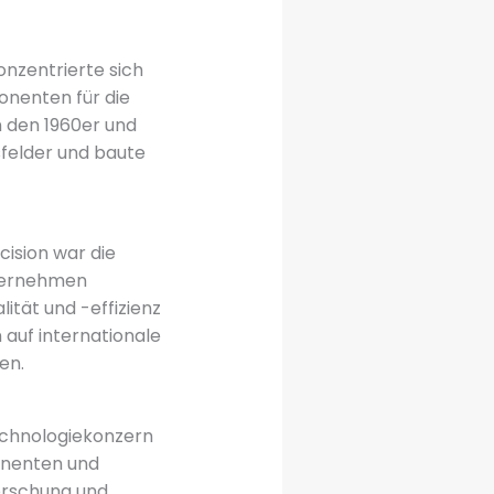
onzentrierte sich
nenten für die
n den 1960er und
sfelder und baute
ision war die
nternehmen
ität und -effizienz
 auf internationale
en.
echnologiekonzern
onenten und
Forschung und