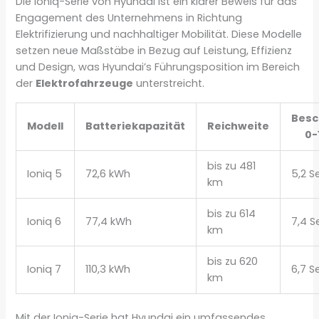
Die Ioniq-Serie von Hyundai ist ein klarer Beweis für das
Engagement des Unternehmens in Richtung
Elektrifizierung und nachhaltiger Mobilität. Diese Modelle
setzen neue Maßstäbe in Bezug auf Leistung, Effizienz
und Design, was Hyundai’s Führungsposition im Bereich
der
Elektrofahrzeuge
unterstreicht.
Besc
Modell
Batteriekapazität
Reichweite
0-
bis zu 481
Ioniq 5
72,6 kWh
5,2 
km
bis zu 614
Ioniq 6
77,4 kWh
7,4 
km
bis zu 620
Ioniq 7
110,3 kWh
6,7 
km
Mit der Ioniq-Serie hat Hyundai ein umfassendes