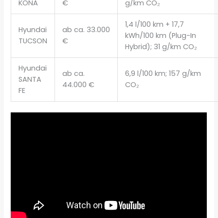
KONA
€
g/km CO₂
1,4 l/100 km + 17,7
Hyundai
ab ca. 33.000
kWh/100 km (Plug-In
TUCSON
€
Hybrid); 31 g/km CO₂
Hyundai
ab ca.
6,9 l/100 km; 157 g/km
SANTA
44.000 €
CO₂
FE