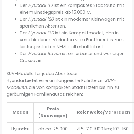
Der
Hyundai i10
ist ein kompaktes Stadtauto mit
einem Einstiegspreis ab 15.000 €.
Der
Hyundai i20
ist ein moderner Kleinwagen mit
sportlichen Akzenten.
Der
Hyundai i30
ist ein Kompaktmodell, das in
verschiedenen Varianten vom Fünftürer bis zum
leistungsstarken N-Modell erhältlich ist.
Der
Hyundai Bayon
ist ein urbaner und wendiger
Crossover.
SUV-Modelle für jedes Abenteuer
Hyundai bietet eine umfangreiche Palette an
SUV-
Modellen
, die von kompakten Stadtflitzern bis hin zu
geräumigen Familienautos reichen:
Preis
Modell
Reichweite/Verbrauch
(Neuwagen)
Hyundai
ab ca. 25.000
4,5-7,0 l/100 km; 103-160