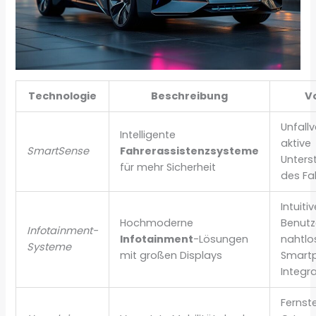
Technologie
Beschreibung
Vo
Unfall
Intelligente
aktive
SmartSense
Fahrerassistenzsysteme
Unters
für mehr Sicherheit
des Fa
Intuiti
Hochmoderne
Benutz
Infotainment-
Infotainment
-Lösungen
nahtlo
Systeme
mit großen Displays
Smart
Integr
Fernst