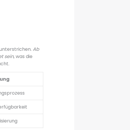
 unterstrichen.
Ab
t sein
, was die
cht.
tung
ngsprozess
rfügbarkeit
isierung