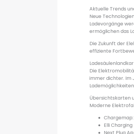
Aktuelle Trends u
Neue Technologien 
Ladevorgänge werde
ermöglichen das La
Die Zukunft der Ele
effiziente Fortbe
Ladesäulenlandkar
Die Elektromobilitä
immer dichter. Im 
Lademöglichkeiten 
Übersichtskarten 
Moderne Elektrofa
Chargemap: Z
Elli Chargin
Next Plug Ap