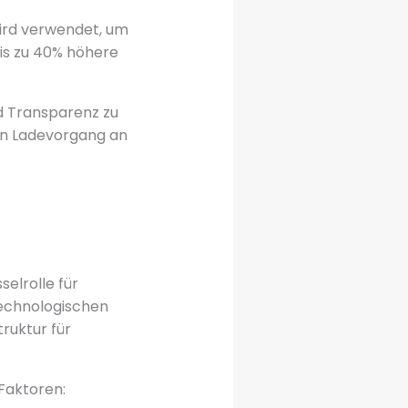
wird verwendet, um
bis zu 40% höhere
nd Transparenz zu
en Ladevorgang an
selrolle für
technologischen
truktur für
Faktoren: