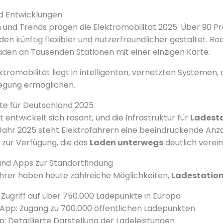
nd Entwicklungen
und Trends prägen die Elektromobilität 2025. Über 90 P
n künftig flexibler und nutzerfreundlicher gestaltet. 
den an Tausenden Stationen mit einer einzigen Karte.
ktromobilität liegt in intelligenten, vernetzten Systemen,
wegung ermöglichen.
te für Deutschland 2025
t entwickelt sich rasant, und die Infrastruktur für
Ladest
Jahr 2025 steht Elektrofahrern eine beeindruckende Anz
zur Verfügung, die das
Laden unterwegs
deutlich verei
und Apps zur Standortfindung
hrer haben heute zahlreiche Möglichkeiten,
Ladestatio
ugriff auf über 750.000 Ladepunkte in Europa
g App: Zugang zu 700.000 öffentlichen Ladepunkten
p: Detaillierte Darstellung der Ladeleistungen