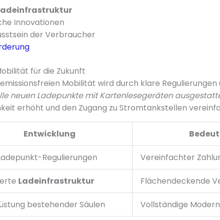
Ladeinfrastruktur
che Innovationen
stsein der Verbraucher
rderung
bilität für die Zukunft
emissionsfreien Mobilität wird durch klare Regulierungen
lle neuen Ladepunkte mit Kartenlesegeräten ausgestatte
keit erhöht und den Zugang zu Stromtankstellen vereinfa
Entwicklung
Bedeu
Ladepunkt-Regulierungen
Vereinfachter Zahlu
terte
Ladeinfrastruktur
Flächendeckende Ve
üstung bestehender Säulen
Vollständige Modern