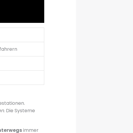
fahrern
estationen.
en
. Die Systeme
nterwegs
immer