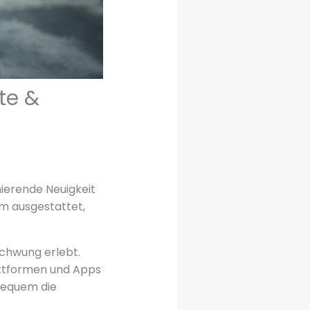
te &
nierende Neuigkeit
em ausgestattet,
schwung erlebt.
ttformen und Apps
 bequem die