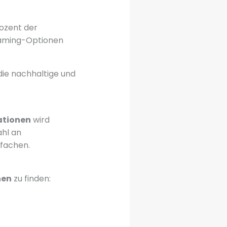
rozent der
Roaming-Optionen
 die nachhaltige und
ationen
wird
ahl an
nfachen.
nen
zu finden: