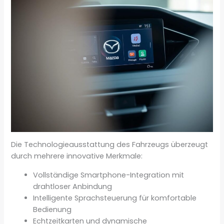
Die Technologieausstattung des Fahrzeugs überzeugt
durch mehrere innovative Merkmale:
Vollständige Smartphone-Integration mit
drahtloser Anbindung
Intelligente Sprachsteuerung für komfortable
Bedienung
Echtzeitkarten und dynamische