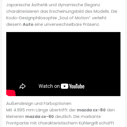
Japanische Ästhetik und dynamische Eleganz
charakterisieren das Erscheinungsbild des Modells. Die
Kodo-Designphilosophie „Soul of Motion“ verleiht
diesem
Auto
eine unverwechselbare Präsenz.
Außendesign und Farboptionen
Mit 4.995 mm Länge übertrifft der
mazda cx-80
den
kleineren
mazda cx-60
deutlich. Die markante
Frontpartie mit charakteristischem Kühlergrill schafft