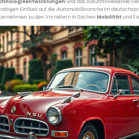
chnologieentwicklungen
und das zukunftsweisende De
altigen Einfluss auf die
Automobilbranche
im deutschspr
nternehmen zu den Vorreitern in Sachen
Mobilität
und Fa