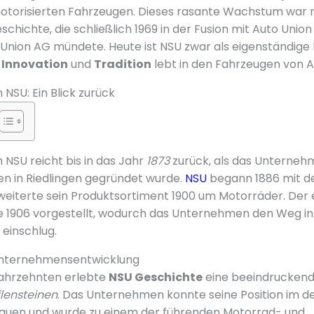
otorisierten Fahrzeugen. Dieses rasante Wachstum war n
chichte, die schließlich 1969 in der Fusion mit Auto Unio
Union AG mündete. Heute ist NSU zwar als eigenständige
r
Innovation
und
Tradition
lebt in den Fahrzeugen von Au
NSU: Ein Blick zurück
 NSU reicht bis in das Jahr
1873
zurück, als das Unternehm
n in Riedlingen gegründet wurde.
NSU
begann 1886 mit de
weiterte sein Produktsortiment 1900 um Motorräder. Der
 1906 vorgestellt, wodurch das Unternehmen den Weg in
einschlug.
Unternehmensentwicklung
Jahrzehnten erlebte
NSU Geschichte
eine beeindruckend
lensteinen
. Das Unternehmen konnte seine Position im 
sbauen und wurde zu einem der führenden Motorrad- und