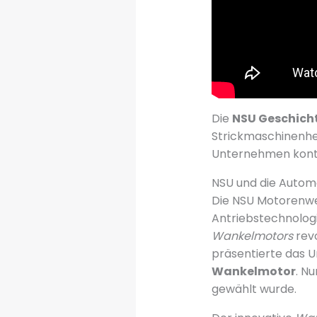
Die
NSU Geschich
Strickmaschinenhe
Unternehmen kontin
NSU und die Automo
Die NSU Motorenwe
Antriebstechnologi
Wankelmotors
revo
präsentierte das
Wankelmotor
. N
gewählt wurde.