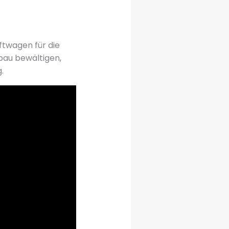
ftwagen für die
au bewältigen,
.