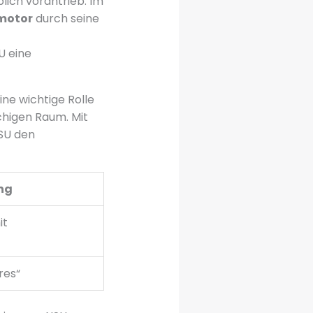
lich vorantrieb. Im
motor
durch seine
U eine
ine wichtige Rolle
higen Raum. Mit
SU den
ng
it
res“