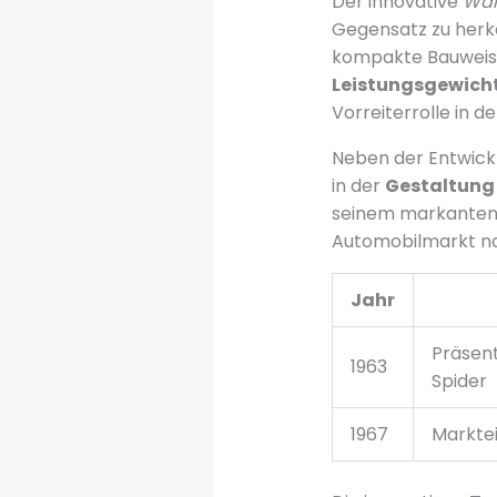
Der innovative
Wan
Gegensatz zu her
kompakte Bauweise
Leistungsgewich
Vorreiterrolle in d
Neben der Entwick
in der
Gestaltung
seinem markanten 
Automobilmarkt na
Jahr
Präsen
1963
Spider
1967
Markte