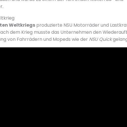
r.
ltkrieg
ten Weltkriegs
produzierte NSU Motorräder und Lastkra
ach dem Krieg musste das Unternehmen den Wiederaufb
gung von Fahrrädern und Mopeds wie der
NSU Quick
gelang