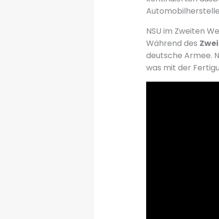
Automobilherstelle
NSU im Zweiten We
Während des
Zwei
deutsche Armee. N
was mit der Ferti