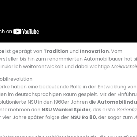
te
ist geprägt von
Tradition
und
Innovation
. Vom
rsteller bis hin zum renommierten Automobilbauer hat s
uierlich weiterentwickelt und dabei wichtige
Meilenstei
bilrevolution
rke haben eine bedeutende Rolle in der Entwicklung von
en im deutschsprachigen Raum gespielt. Mit der Einführ
lutionierte NSU in den 1960er Jahren die
Automobilindu
 Unternehmen den
NSU Wankel Spider
, das erste
Serienf
ur vier Jahre später folgte der
NSU Ro 80
, der sogar zum
A