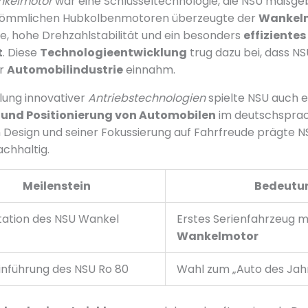
kelmotor
war eine Schlüsseltechnologie, die NSU maßgeb
kömmlichen Hubkolbenmotoren überzeugte der
Wankel
, hohe Drehzahlstabilität und ein besonders
effizientes
t
. Diese
Technologieentwicklung
trug dazu bei, dass NS
er
Automobilindustrie
einnahm.
lung innovativer
Antriebstechnologien
spielte NSU auch e
 und Positionierung von Automobilen
im deutschsprac
Design und seiner Fokussierung auf Fahrfreude prägte N
chhaltig.
Meilenstein
Bedeutu
tation des NSU Wankel
Erstes Serienfahrzeug m
Wankelmotor
inführung des NSU Ro 80
Wahl zum „Auto des Jah