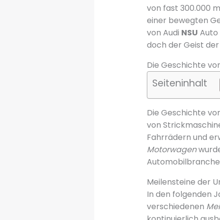
von fast 300.000 m
einer bewegten Ges
von Audi
NSU
Auto 
doch der Geist de
Die Geschichte von 
Seiteninhalt
Die Geschichte von
von Strickmaschine
Fahrrädern und er
Motorwagen
wurde
Automobilbranche 
Meilensteine der 
In den folgenden 
verschiedenen
Mei
kontinuierlich au