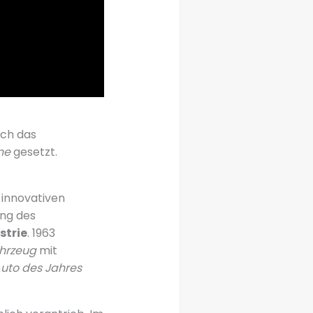
ich das
ne
gesetzt.
 innovativen
ung des
strie
. 1963
ahrzeug
mit
uto des Jahres