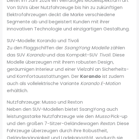
bietet im Jahr 2024 ein vielfältiges Modellspektrum an.
Von SUVs über Nutzfahrzeuge bis hin zu zukünftigen
Elektrofahrzeugen deckt die Marke verschiedene
Segmente ab und begeistert Kunden mit ihrer
innovativen Technologie und einzigartigen Gestaltung.
SUV-Modelle: Korando und Tivoli
Zu den Flaggschiffen der
SsangYong Modelle
zählen
das SUV
Korando
und das Kompakt-SUV
Tivoli
. Diese
Modelle überzeugen mit ihrem robusten Design,
geräumigen Interieur und einer Vielzahl an Sicherheits-
und Komfortausstattungen. Der
Korando
ist zudem
auch als vollelektrische Variante
Korando E-Motion
erhältlich.
Nutzfahrzeuge: Musso und Rexton
Neben den SUV-Modellen bietet SsangYong auch
leistungsstarke Nutzfahrzeuge wie den
Musso
Pick-up
und den großen 7-Sitzer-Geländewagen
Rexton
. Diese
Fahrzeuge überzeugen durch ihre Robustheit,
Geländegängigkeit und Ladekapazität, wodurch sie