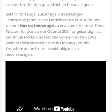
sich perfekt für den gewerblichen Einsatz eignen.
Elektrofahrzeuge: Zukünftige Entwicklungen
SsangYong plant, seine Modellpalette in Zukunft um
weitere
Elektrofahrzeuge
zu erweitern. Mit dem
Torres
EVX
, der für das zweite Quartal 2024 angekündigt ist,
betritt die Marke das Feld der vollelektrischen SUVs.
Weitere Elektromodelle sind in Planung, um die
Transformation hin zur Nachhaltigkeit zu
beschleunigen.