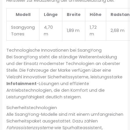
Hersteller zur Reduzierung der Umweltbelastung bei.
Modell
Länge
Breite
Höhe
Radstan
Ssangyong
4,70
1,72
1,89 m
2,68 m
Torres
m
m
Technologische Innovationen bei SsangYong
Bei SsangYong steht die ständige Weiterentwicklung
und der Einsatz modernster Technologien an oberster
Stelle. Die Fahrzeuge der Marke verfügen über eine
Vielzahl innovativer Sicherheitssysteme, leistungsstarke
Infotainment
-Lösungen und effiziente
Antriebstechnologien, die den Komfort und die
Leistungsfähigkeit deutlich steigern.
Sicherheitstechnologien
Alle SsangYong-Modelle sind mit einem umfangreichen
Sicherheitspaket ausgestattet. Dazu zählen
Fahrassistenzsysteme
wie Spurhalteassistent,