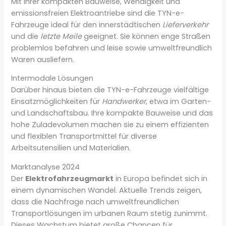
Mit ihrer kompakten Bauweise, Wendigkeit und
emissionsfreien Elektroantriebe sind die TYN-e-
Fahrzeuge ideal für den innerstädtischen
Lieferverkehr
und die
letzte Meile
geeignet. Sie können enge Straßen
problemlos befahren und leise sowie umweltfreundlich
Waren ausliefern.
Intermodale Lösungen
Darüber hinaus bieten die TYN-e-Fahrzeuge vielfältige
Einsatzmöglichkeiten für
Handwerker
, etwa im Garten-
und Landschaftsbau. Ihre kompakte Bauweise und das
hohe Zuladevolumen machen sie zu einem effizienten
und flexiblen Transportmittel für diverse
Arbeitsutensilien und Materialien.
Marktanalyse 2024
Der
Elektrofahrzeugmarkt
in Europa befindet sich in
einem dynamischen Wandel. Aktuelle Trends zeigen,
dass die Nachfrage nach umweltfreundlichen
Transportlösungen im urbanen Raum stetig zunimmt.
Dieses Wachstum bietet große Chancen für