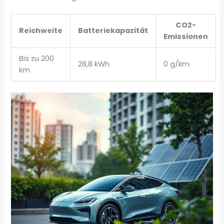
CO2-
Reichweite
Batteriekapazität
Emissionen
Bis zu 200
28,8 kWh
0 g/km
km