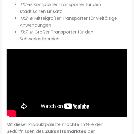
TX1-e
: Kompakter Transporter für den
städtischen Einsatz
TX2-e
: Mittelgroßer Transporter für vielfältige
Anwendungen
TX7-e
: Großer Transporter für den
Schwerlastbereich
Mit dieser Produktpalette möchte TYN-e den
Bedürfnissen des
Zukunftsmarktes
der