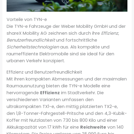
Vorteile von TYN-e
Die TYN-e Fahrzeuge der Weber Mobility GmbH und der
shareX Mobility AG zeichnen sich durch ihre
Effizienz
,
Benutzerfreundlichkeit
und fortschrittliche
Sicherheitstechnologien
aus. Als kompakte und
raumeffiziente Elektromobile sind sie ideal für den
urbanen Verkehr konzipiert.
Effizienz und Benutzerfreundlichkeit
Mit ihren kompakten Abmessungen und der maximalen
Raumausnutzung bieten die TYN-e Modelle eine
hervorragende
Effizienz
im Stadtverkehr. Die
verschiedenen Varianten umfassen den
ultrakompakten TX1-e, den mittig platzierten TX2-e,
den 1,8-Tonner-Fahrgestell-Pritsche und den 4,3-Kubik-
Koffer mit Nutzlasten von 730 bis 800 Kilo und einer
Akkukapazität von 17 kWh für eine
Reichweite
von 140
Kilometern. Die Preise variieren von 25.990 Euro bis