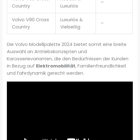
–
Country
Luxuriös
Volvo V90 Cross
Luxuriös &
–
Country
Vielseitig
Die Volvo Modellpalette 2024 bietet somit eine breite
Auswahl an Antriebskonzepten und
Karosserievarianten, die den Bedürfnissen der Kunden
in Bezug auf
Elektromobilität
, Familienfreundlichkeit
und Fahrdynamik gerecht werden.