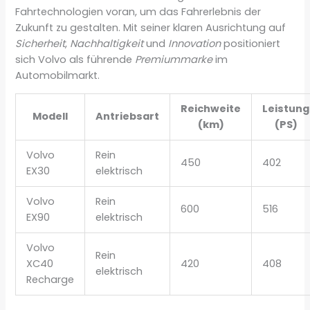
Fahrtechnologien voran, um das Fahrerlebnis der
Zukunft zu gestalten. Mit seiner klaren Ausrichtung auf
Sicherheit
,
Nachhaltigkeit
und
Innovation
positioniert
sich Volvo als führende
Premiummarke
im
Automobilmarkt.
Reichweite
Leistung
Modell
Antriebsart
(km)
(PS)
Volvo
Rein
450
402
EX30
elektrisch
Volvo
Rein
600
516
EX90
elektrisch
Volvo
Rein
XC40
420
408
elektrisch
Recharge