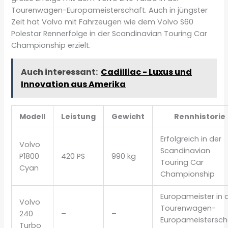
Tourenwagen-Europameisterschaft. Auch in jüngster
Zeit hat Volvo mit Fahrzeugen wie dem Volvo S60
Polestar Rennerfolge in der Scandinavian Touring Car
Championship erzielt.
Auch interessant:
Cadilliac - Luxus und
Innovation aus Amerika
Modell
Leistung
Gewicht
Rennhistorie
Erfolgreich in der
Volvo
Scandinavian
P1800
420 PS
990 kg
Touring Car
Cyan
Championship
Europameister in 
Volvo
Tourenwagen-
240
–
–
Europameistersch
Turbo