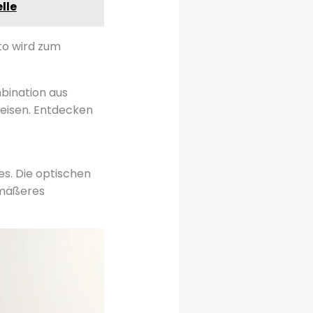
lle
to wird zum
bination aus
eisen. Entdecken
es. Die optischen
emäßeres