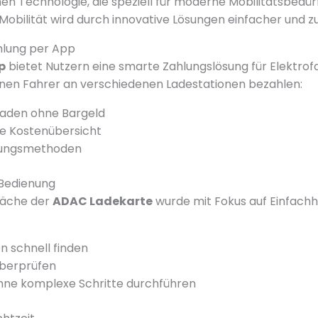
en Technologie, die speziell für moderne Mobilitätsbedür
 Mobilität wird durch innovative Lösungen einfacher und z
hlung per App
p
bietet Nutzern eine smarte Zahlungslösung für Elektrof
nnen Fahrer an verschiedenen Ladestationen bezahlen:
laden ohne Bargeld
e Kostenübersicht
lungsmethoden
 Bedienung
läche der
ADAC Ladekarte
wurde mit Fokus auf Einfachhe
n schnell finden
überprüfen
hne komplexe Schritte durchführen