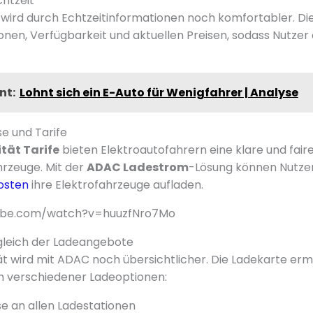
chtzeit
 wird durch Echtzeitinformationen noch komfortabler. Di
onen, Verfügbarkeit und aktuellen Preisen, sodass Nutzer 
nt:
Lohnt sich ein E-Auto für Wenigfahrer | Analyse
e und Tarife
tät Tarife
bieten Elektroautofahrern eine klare und faire
hrzeuge. Mit der
ADAC Ladestrom
-Lösung können Nutze
osten
ihre Elektrofahrzeuge aufladen.
ube.com/watch?v=huuzfNro7Mo
gleich der Ladeangebote
tät wird mit ADAC noch übersichtlicher. Die Ladekarte erm
h verschiedener Ladeoptionen:
se an allen Ladestationen