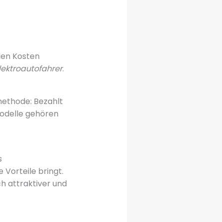
len Kosten
lektroautofahrer
.
ethode: Bezahlt
modelle gehören
s
Vorteile bringt.
h attraktiver und