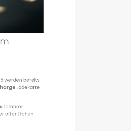
 im
25 werden bereits
Charge
Ladekarte
autofahrer
er öffentlichen