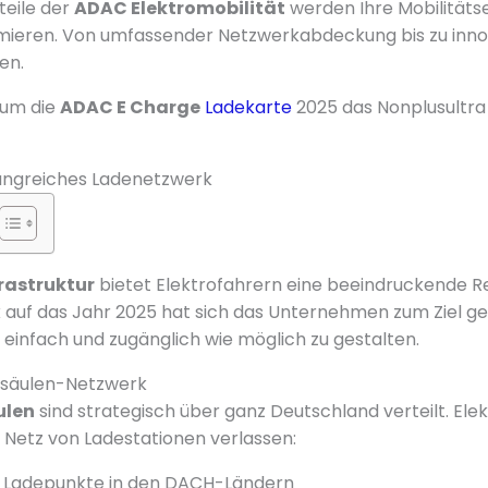
teile der
ADAC Elektromobilität
werden Ihre Mobilitäts
mieren. Von umfassender Netzwerkabdeckung bis zu inno
en.
rum die
ADAC E Charge
Ladekarte
2025 das Nonplusultra 
fangreiches Ladenetzwerk
rastruktur
bietet Elektrofahrern eine beeindruckende R
lick auf das Jahr 2025 hat sich das Unternehmen zum Ziel ge
 einfach und zugänglich wie möglich zu gestalten.
esäulen-Netzwerk
ulen
sind strategisch über ganz Deutschland verteilt. El
s Netz von Ladestationen verlassen:
0 Ladepunkte in den DACH-Ländern