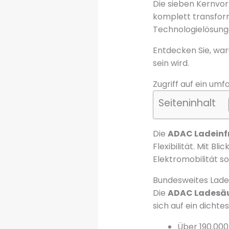
Die sieben Kernvor
komplett transfor
Technologielösung
Entdecken Sie, wa
sein wird.
Zugriff auf ein um
Seiteninhalt
Die
ADAC Ladeinf
Flexibilität. Mit B
Elektromobilität so
Bundesweites Lad
Die
ADAC Ladesä
sich auf ein dichte
Über 190.00