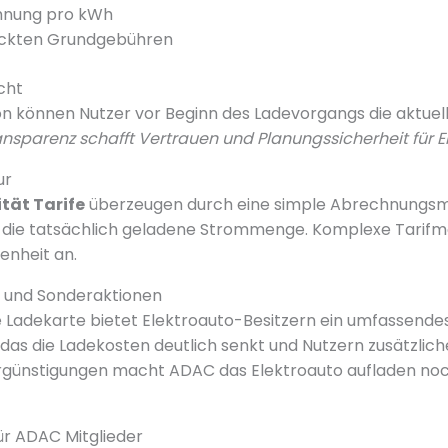
hnung pro kWh
eckten Grundgebühren
cht
on können Nutzer vor Beginn des Ladevorgangs die aktuel
ansparenz schafft Vertrauen und Planungssicherheit für E
ur
tät Tarife
überzeugen durch eine simple Abrechnungsm
ch die tatsächlich geladene Strommenge. Komplexe Tarif
enheit an.
e und Sonderaktionen
 Ladekarte bietet Elektroauto-Besitzern ein umfassende
s die Ladekosten deutlich senkt und Nutzern zusätzliche 
ergünstigungen macht ADAC das Elektroauto aufladen noc
ür ADAC Mitglieder