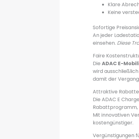
Klare Abrec
Keine verst
Sofortige Preisansi
An jeder Ladestati
einsehen.
Diese Tr
Faire Kostenstrukt
Die
ADAC E-Mobili
wird ausschließli
damit der Vergang
Attraktive Rabatt
Die ADAC E Charge
Rabattprogramm, da
Mit innovativen V
kostengünstiger.
Vergünstigungen f