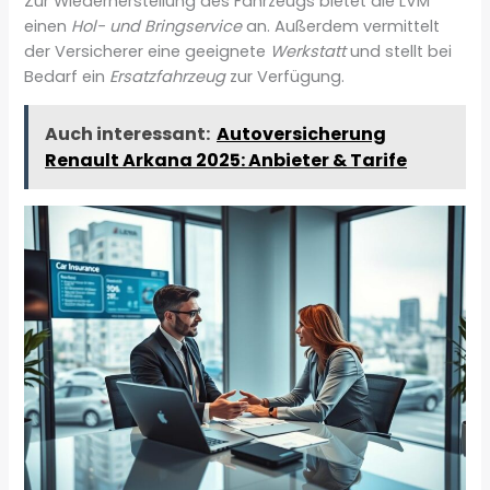
Zur Wiederherstellung des Fahrzeugs bietet die LVM
einen
Hol- und Bringservice
an. Außerdem vermittelt
der Versicherer eine geeignete
Werkstatt
und stellt bei
Bedarf ein
Ersatzfahrzeug
zur Verfügung.
Auch interessant:
Autoversicherung
Renault Arkana 2025: Anbieter & Tarife