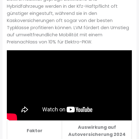
Hybridfahrzeuge werden in der Kfz-Haftpflicht oft
günstiger eingestuft, während sie in den
Kaskoversicherungen oft sogar von der besten
Typklasse profitieren können. LVM fördert den Umstieg
auf umweltfreundliche Mobilität mit einem
Preisnachlass von 10% für Elektro-PKW.
Auswirkung auf
Faktor
Autoversicherung 2024