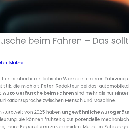
usche beim Fahren – Das sollt
ter Mälzer
ofahrer überhören kritische Warnsignale ihres Fahrzeugs 
istik, die mich als Peter, Redakteur bei das-automobile.
t.
Auto Geräusche beim Fahren
sind mehr als nur Hinte
munikationssprache zwischen Mensch und Maschine.
n Autowelt von 2025 haben
ungewöhnliche Autogeräu
eutung. Sie können frühzeitig auf potenzielle mechanis
fen, teure Reparaturen zu vermeiden. Moderne Fahrzeug