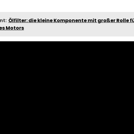
nt:
Ölfilter: die kleine Komponente mit großer Rolle f
es Motors