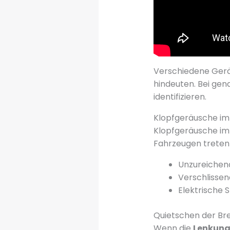
Verschiedene Gerä
hindeuten. Bei gen
identifizieren.
Klopfgeräusche i
Klopfgeräusche im
Fahrzeugen treten 
Unzureichen
Verschlisse
Elektrische 
Quietschen der B
Wenn die
Lenkung