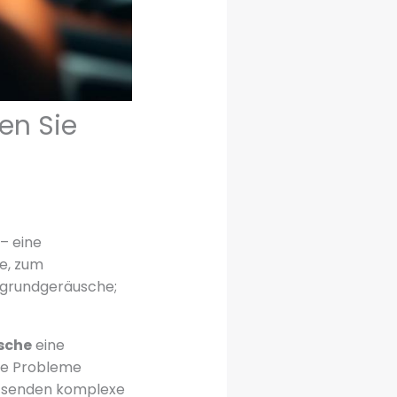
en Sie
– eine
de, zum
rgrundgeräusche;
sche
eine
che Probleme
e senden komplexe