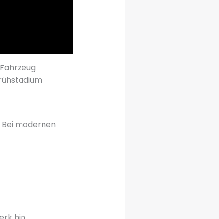
 Fahrzeug
Frühstadium
. Bei modernen
rk hin.