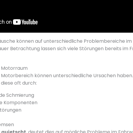
usche können auf unterschiedliche Problembereiche im
auer Betrachtung lassen sich viele Störungen bereits im 
m Motorraum
 Motorbereich können unterschiedliche Ursachen haben
diese oft durch:
de Schmierung
ne Komponenten
Störungen
remsen
 quietscht
, deutet dies auf mögliche Probleme im Fahrwe