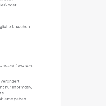
leiß oder
ögliche Ursachen
ntersucht werden.
 verändert.
t nur informativ,
he
robleme geben.