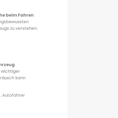
he beim Fahren
tungsbewussten
zeugs zu verstehen.
hrzeug
 wichtiger
eräusch kann
t. Autofahrer