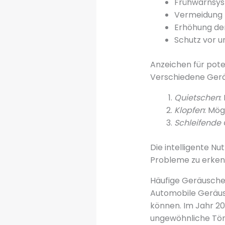
Frühwarnsys
Vermeidung 
Erhöhung der
Schutz vor u
Anzeichen für pote
Verschiedene Gerä
Quietschen
:
Klopfen
: Mö
Schleifende
Die intelligente N
Probleme zu erken
Häufige Geräusche
Automobile Geräusc
können. Im Jahr 2
ungewöhnliche Töne