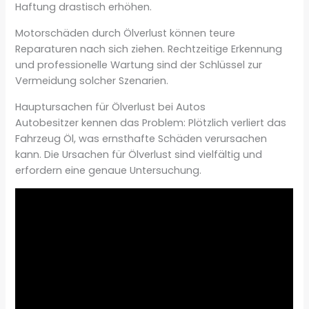
Haftung drastisch erhöhen.
Motorschäden durch Ölverlust können teure
Reparaturen nach sich ziehen. Rechtzeitige Erkennung
und professionelle Wartung sind der Schlüssel zur
Vermeidung solcher Szenarien.
Hauptursachen für Ölverlust bei Autos
Autobesitzer kennen das Problem: Plötzlich verliert das
Fahrzeug Öl, was ernsthafte Schäden verursachen
kann. Die Ursachen für Ölverlust sind vielfältig und
erfordern eine genaue Untersuchung.