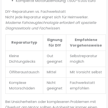
Komplette Motorüberholung: 1.500-5.000 Euro
DIY-Reparaturen vs. Fachwerkstatt
Nicht jede Reparatur eignet sich für Heimwerker.
Moderne Fahrzeugtechnologie erfordert oft spezielle
Diagnosetools und Fachwissen
.
Eignung
Empfohlene
Reparaturtyp
für DIY
Vorgehensweise
Kleine
Gut
Selbstreparatur
Dichtungslecks
geeignet
möglich
Ölfilteraustausch
Mittel
Mit Vorsicht selbst
Komplexe
Nicht
Fachwerkstatt
Motorschäden
geeignet
empfohlen
Bei Unsicherheiten oder komplexeren Problemen mit
Ölverlust am Motor sollten Autobesitzer immer einen