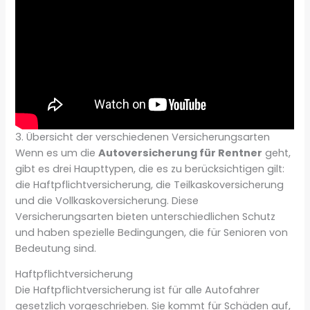
3. Übersicht der verschiedenen Versicherungsarten
Wenn es um die
Autoversicherung für Rentner
geht,
gibt es drei Haupttypen, die es zu berücksichtigen gilt:
die Haftpflichtversicherung, die Teilkaskoversicherung
und die Vollkaskoversicherung. Diese
Versicherungsarten bieten unterschiedlichen Schutz
und haben spezielle Bedingungen, die für Senioren von
Bedeutung sind.
Haftpflichtversicherung
Die Haftpflichtversicherung ist für alle Autofahrer
gesetzlich vorgeschrieben. Sie kommt für Schäden auf,