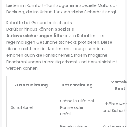
bieten im Komfort-Tarif sogar eine spezielle Mallorca-
Deckung, die im Urlaub für zusätzliche Sicherheit sorgt.
Rabatte bei Gesundheitschecks
Darüber hinaus können
spezielle
Autoversicherungen Ältere
von Rabatten bei
regelmäßigen Gesundheitschecks profitieren. Diese
dienen nicht nur der Kosteneinsparung, sondern
erhöhen auch die Fahrsicherheit, indem mögliche
Einschränkungen frühzeitig erkannt und berücksichtigt
werden können.
Vorteil
Zusatzleistung
Beschreibung
Rent
Schnelle Hilfe bei
Erhöhte Mob
Schutzbrief
Panne oder
und Sicherh
Unfall
Regelmäßige
Kosteneins