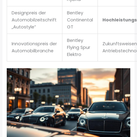
Designpreis der
Bentley
Automobilzeitschrift
Continental
Hochleistung
„Autostyle“
GT
Bentley
Innovationspreis der
Zukunftsweise
Flying Spur
Automobilbranche
Antriebstechno
Elektro