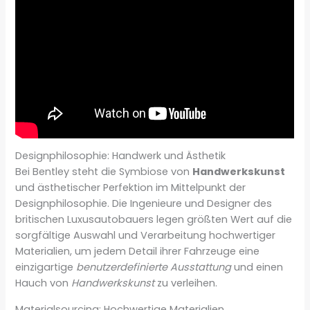
Designphilosophie: Handwerk und Ästhetik
Bei Bentley steht die Symbiose von
Handwerkskunst
und ästhetischer Perfektion im Mittelpunkt der
Designphilosophie. Die Ingenieure und Designer des
britischen Luxusautobauers legen größten Wert auf die
sorgfältige Auswahl und Verarbeitung hochwertiger
Materialien, um jedem Detail ihrer Fahrzeuge eine
einzigartige
benutzerdefinierte Ausstattung
und einen
Hauch von
Handwerkskunst
zu verleihen.
Materialsourcing: Hochwertige Materialien