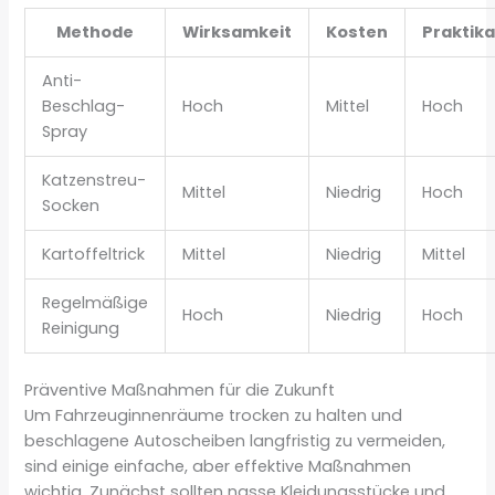
Methode
Wirksamkeit
Kosten
Praktika
Anti-
Beschlag-
Hoch
Mittel
Hoch
Spray
Katzenstreu-
Mittel
Niedrig
Hoch
Socken
Kartoffeltrick
Mittel
Niedrig
Mittel
Regelmäßige
Hoch
Niedrig
Hoch
Reinigung
Präventive Maßnahmen für die Zukunft
Um Fahrzeuginnenräume trocken zu halten und
beschlagene Autoscheiben langfristig zu vermeiden,
sind einige einfache, aber effektive Maßnahmen
wichtig. Zunächst sollten nasse Kleidungsstücke und