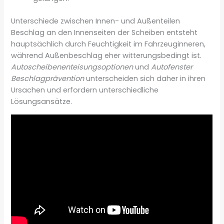
Unterschiede zwischen Innen- und Außenteilen
Beschlag an den Innenseiten der Scheiben entsteht
hauptsächlich durch Feuchtigkeit im Fahrzeuginneren,
während Außenbeschlag eher witterungsbedingt ist.
Autoscheibenenteisungsoptionen
und
Autofenster
Beschlagprävention
unterscheiden sich daher in ihren
Ursachen und erfordern unterschiedliche
Lösungsansätze.