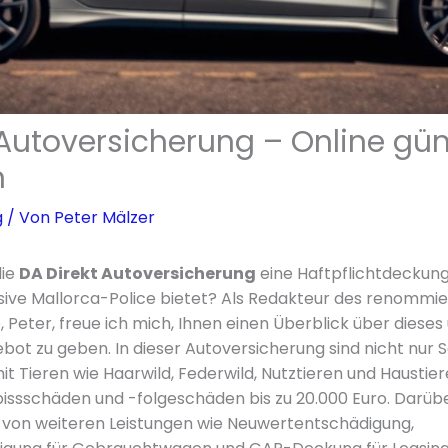
 Autoversicherung – Online gün
n
g
/ Von
Peter Mälzer
die
DA Direkt Autoversicherung
eine Haftpflichtdeckung 
lusive Mallorca-Police bietet? Als Redakteur des renommi
 Peter, freue ich mich, Ihnen einen Überblick über diese
ot zu geben. In dieser Autoversicherung sind nicht nur
Tieren wie Haarwild, Federwild, Nutztieren und Haustie
issschäden und -folgeschäden bis zu 20.000 Euro. Darüb
 von weiteren Leistungen wie Neuwertentschädigung,