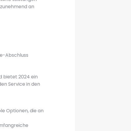
e zunehmend an
ne-Abschluss
d bietet 2024 ein
den Service in den
ble Optionen, die an
 umfangreiche