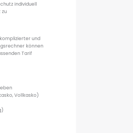
hutz individuell
 zu
nkomplizierter und
ungsrechner können
assenden Tarif
geben
kasko, Vollkasko)
g)