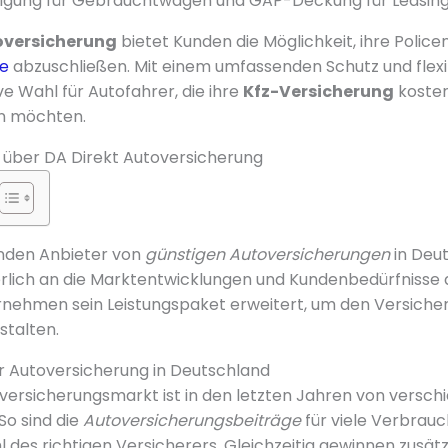
igung für Gebrauchtwagen und GAP-Deckung für Leasing
oversicherung
bietet Kunden die Möglichkeit, ihre Poli
ne
abzuschließen. Mit einem umfassenden Schutz und flexi
ive Wahl für Autofahrer, die ihre
Kfz-Versicherung
kosten
en möchten.
k über DA Direkt Autoversicherung
enden Anbieter von
günstigen Autoversicherungen
in Deut
erlich an die Marktentwicklungen und Kundenbedürfnisse a
rnehmen sein Leistungspaket erweitert, um den Versich
stalten.
r Autoversicherung in Deutschland
versicherungsmarkt ist in den letzten Jahren von versc
o sind die
Autoversicherungsbeiträge
für viele Verbrauc
l des richtigen Versicherers. Gleichzeitig gewinnen zusätz