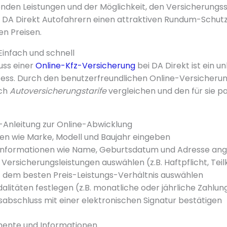
nden Leistungen und der Möglichkeit, den Versicherungssc
 DA Direkt Autofahrern einen attraktiven Rundum-Schutz
n Preisen.
Einfach und schnell
uss einer
Online-Kfz-Versicherung
bei DA Direkt ist ein u
zess. Durch den benutzerfreundlichen Online-Versicher
ach
Autoversicherungstarife
vergleichen und den für sie p
t-Anleitung zur Online-Abwicklung
n wie Marke, Modell und Baujahr eingeben
 Informationen wie Name, Geburtsdatum und Adresse an
ersicherungsleistungen auswählen (z.B. Haftpflicht, Teil
t dem besten Preis-Leistungs-Verhältnis auswählen
litäten festlegen (z.B. monatliche oder jährliche Zahlun
abschluss mit einer elektronischen Signatur bestätigen
ente und Informationen