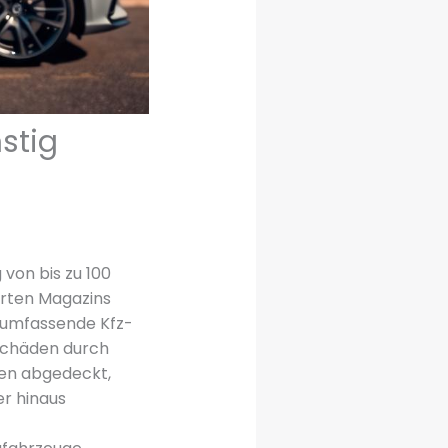
stig
von bis zu 100
erten Magazins
s umfassende Kfz-
 Schäden durch
ren abgedeckt,
er hinaus