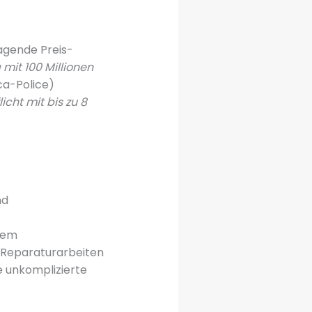
agende Preis-
 mit 100 Millionen
ca-Police)
icht mit bis zu 8
nd
sem
e Reparaturarbeiten
e unkomplizierte