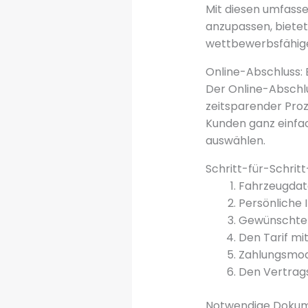
Mit diesen umfasse
anzupassen, bietet
wettbewerbsfähige
Online-Abschluss: 
Der Online-Abschl
zeitsparender Pro
Kunden ganz einf
auswählen.
Schritt-für-Schrit
Fahrzeugdate
Persönliche
Gewünschte V
Den Tarif mi
Zahlungsmoda
Den Vertrags
Notwendige Dokum