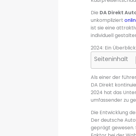
Kaufpreisentschäd
Die
DA Direkt Aut
unkompliziert
onli
ist sie eine attrakt
individuell gestalt
2024: Ein Überblic
Seiteninhalt
Als einer der führ
DA Direkt kontinui
2024 hat das Unte
umfassender zu ge
Die Entwicklung de
Der deutsche Auto
geprägt gewesen. S
Faktor bei der Wah