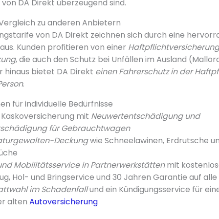
 von DA Direkt überzeugend sind.
 Vergleich zu anderen Anbietern
ngstarife von DA Direkt zeichnen sich durch eine hervorr
 aus. Kunden profitieren von einer
Haftpflichtversicherung
kung
, die auch den Schutz bei Unfällen im Ausland (Mallor
r hinaus bietet DA Direkt
einen Fahrerschutz in der Haftpfl
Person
.
en für individuelle Bedürfnisse
Kaskoversicherung mit
Neuwertentschädigung und
tschädigung für Gebrauchtwagen
Naturgewalten-Deckung
wie Schneelawinen, Erdrutsche u
üche
nd Mobilitätsservice in Partnerwerkstätten
mit kostenlo
ug, Hol- und Bringservice und 30 Jahren Garantie auf all
attwahl im Schadenfall
und ein Kündigungsservice für ein
er alten
Autoversicherung