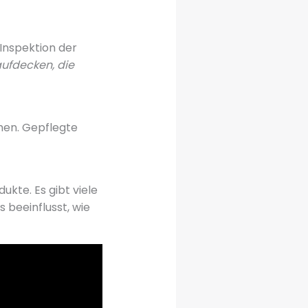
 Inspektion der
ufdecken, die
hen. Gepflegte
ukte. Es gibt viele
 beeinflusst, wie