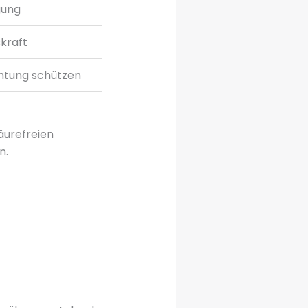
gung
kraft
htung schützen
säurefreien
n.