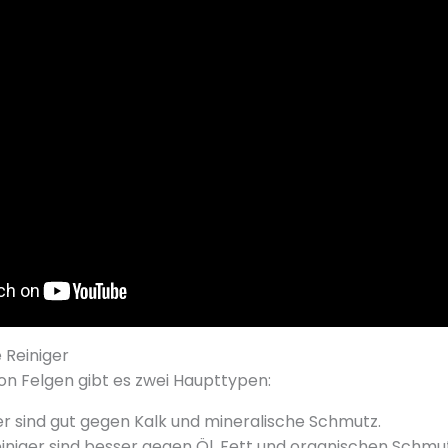
e Reiniger
von Felgen gibt es zwei Haupttypen:
er sind gut gegen Kalk und mineralische Schmutz.
einiger sind besser gegen Öl, Fett und organischen Schmut