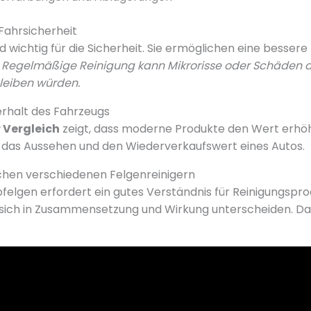
Fahrsicherheit
 wichtig für die Sicherheit. Sie ermöglichen eine bessere
.
Regelmäßige Reinigung kann Mikrorisse oder Schäden a
leiben würden.
erhalt des Fahrzeugs
 Vergleich
zeigt, dass moderne Produkte den Wert erhö
 das Aussehen und den Wiederverkaufswert eines Autos.
chen verschiedenen Felgenreinigern
felgen erfordert ein gutes Verständnis für Reinigungsprod
e sich in Zusammensetzung und Wirkung unterscheiden. Das