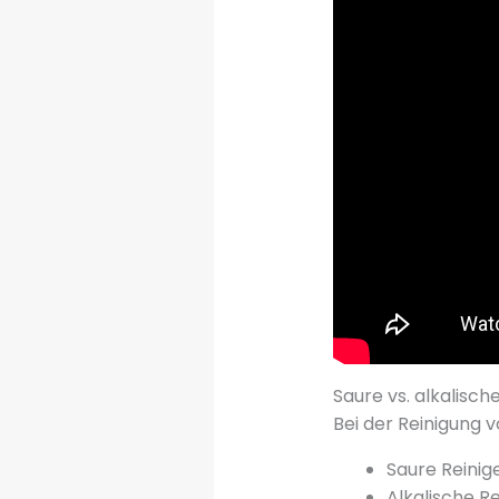
Saure vs. alkalisch
Bei der Reinigung 
Saure Reinig
Alkalische R