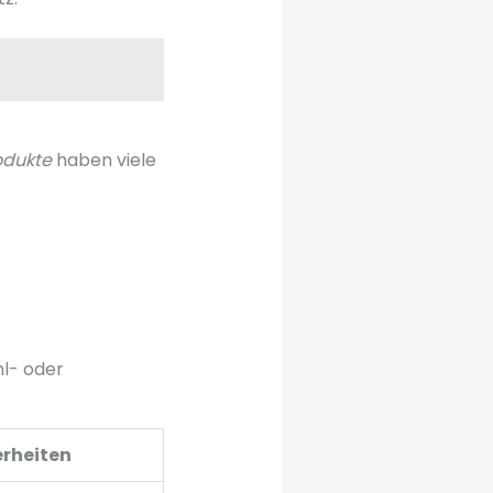
odukte
haben viele
hl- oder
rheiten