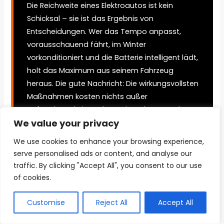
Die Reichweite eines Elektroautos ist kein
Schicksal – sie ist das Ergebnis von
Entscheidungen. Wer das Tempo anpasst,
vorausschauend fährt, im Winter
vorkonditioniert und die Batterie intelligent lädt,
holt das Maximum aus seinem Fahrzeug
heraus. Die gute Nachricht: Die wirkungsvollsten
Maßnahmen kosten nichts außer
Aufmerksamkeit. Und wer einmal verstanden
We value your privacy
hat, wie Reichweite entsteht, hört auf, ständig
auf den Akkustand zu starren – und fährt
We use cookies to enhance your browsing experience,
einfach.
serve personalised ads or content, and analyse our
traffic. By clicking "Accept All", you consent to our use
of cookies.
Customise
Reject All
Accept All
Über
Letzte Artikel