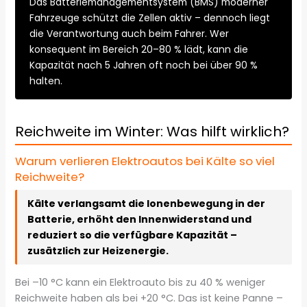
Das Batteriemanagementsystem (BMS) moderner
Fahrzeuge schützt die Zellen aktiv – dennoch liegt
die Verantwortung auch beim Fahrer. Wer
konsequent im Bereich 20–80 % lädt, kann die
Kapazität nach 5 Jahren oft noch bei über 90 %
halten.
Reichweite im Winter: Was hilft wirklich?
Warum verlieren Elektroautos bei Kälte so viel
Reichweite?
Kälte verlangsamt die Ionenbewegung in der
Batterie, erhöht den Innenwiderstand und
reduziert so die verfügbare Kapazität –
zusätzlich zur Heizenergie.
Bei –10 °C kann ein Elektroauto bis zu 40 % weniger
Reichweite haben als bei +20 °C. Das ist keine Panne –