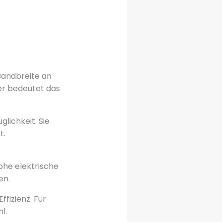
Bandbreite an
fer bedeutet das
ichkeit. Sie
t.
ohe elektrische
en.
fizienz. Für
l.