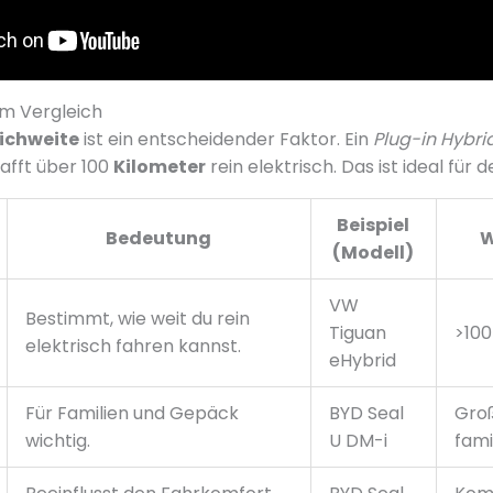
im Vergleich
eichweite
ist ein entscheidender Faktor. Ein
Plug-in Hybri
afft über 100
Kilometer
rein elektrisch. Das ist ideal für 
Beispiel
Bedeutung
W
(Modell)
VW
Bestimmt, wie weit du rein
Tiguan
>10
elektrisch fahren kannst.
eHybrid
Für Familien und Gepäck
BYD Seal
Groß
wichtig.
U DM-i
fami