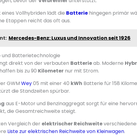
egen, bevor der
Verbrenner
unterstützt.
k
eines Vollhybriden lädt die
Batterie
hingegen primär wä
he Etappen reicht das oft aus.
nt:
Mercedes-Benz: Luxus und Innovation seit 1926
 und Batterietechnologie
gt direkt von der verbauten
Batterie
ab. Moderne
Hybr
haffen bis zu 90
Kilometer
nur mit Strom.
 der GWM
Wey
05 mit einer 40
kWh
Batterie für 158 Kilome
ürzt die Standzeiten spürbar.
ng
aus E-Motor und Benzinaggregat sorgt für eine hervo
kt, die Gesamtreichweite steigt.
rten Vergleich der
elektrischer Reichweite
verschiedene
sere
Liste zur elektrischen Reichweite von Kleinwagen
.