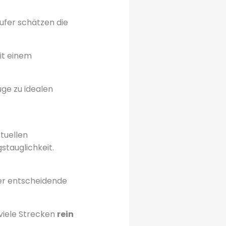
äufer schätzen die
it einem
ge zu idealen
tuellen
stauglichkeit.
er entscheidende
 viele Strecken
rein