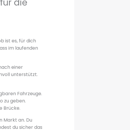
für die
b ist es, für dich
dass im laufenden
nach einer
voll unterstützt.
fügbaren Fahrzeuge.
to zu geben.
e Brücke.
 Markt an. Du
ndest du sicher das