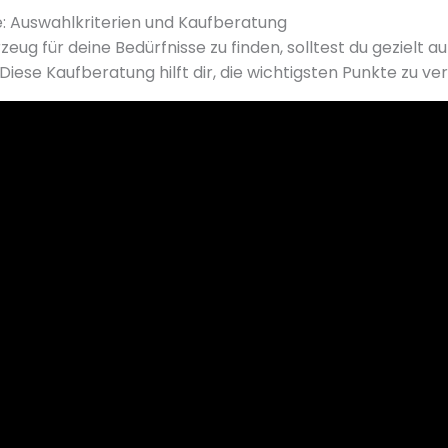
: Auswahlkriterien und Kaufberatung
eug für deine Bedürfnisse zu finden, solltest du gezielt 
ese Kaufberatung hilft dir, die wichtigsten Punkte zu ver