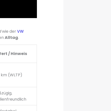
d
wie der
VW
den
Alltag
.
ert / Hinweis
0 km (WLTP)
zügig,
lienfreundlich