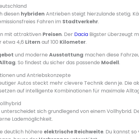
eutschland
h diesen
hybriden
Antrieben steigt hierzulande stetig. K
emissionsfreies Fahren im
Stadtverkehr
.
en mit attraktiven
Preisen
. Der
Dacia
Bigster überzeugt m
r etwa 4,6
Litern
auf 100
Kilometer
.
gebot
und moderne
Ausstattung
machen diese Fahrzeu
Alltag
. So findest du sicher das passende
Modell
.
tionen und Antriebskonzepte
utiger Autos steckt mehr clevere Technik denn je. Die ak
etzen auf intelligente Kombinationen für maximale Alltag
Vollhybrid
unterscheidet sich grundlegend von einem Vollhybrid. D
terne Lademöglichkeit.
e deutlich höhere
elektrische Reichweite
. Du kannst so