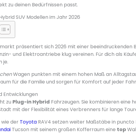
ekt zu deinen Bedürfnissen passt.
Hybrid SUV Modellen im Jahr 2026
markt präsentiert sich 2026 mit einer beeindruckenden 
nzin- und Elektroantriebe klug vereinen. Für dich als Käu
 je.
schen
Wagen punkten mit einem hohen Maß an Alltagstaugl
aum für die Familie und sorgen für Komfort auf jeder Fahr
nd Entwicklungen
eht zu
Plug-in Hybrid
Fahrzeugen. Sie kombinieren eine h
Stadt mit der Flexibilität eines Verbrenners für lange Tour
wie der
Toyota
RAV4 setzen weiter Maßstäbe in puncto Ef
ndai
Tucson mit seinem großen Kofferraum eine
top
Wah