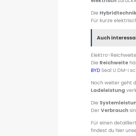
elektrisch
zurückl
Die
Hybridtechni
Für kurze elektrisc
Auch interessa
Elektro-Reichweite
Die
Reichweite
hän
BYD
Seal U DM-i sc
Noch weiter geht
Ladeleistung
verk
Die
Systemleistu
Der
Verbrauch
sin
Für einen detaillie
findest du hier un