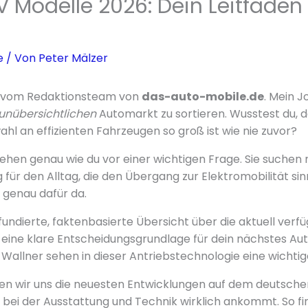
 Modelle 2026: Dein Leitfaden 
e
/ Von
Peter Mälzer
er vom Redaktionsteam von
das-auto-mobile.de
. Mein Jo
unübersichtlichen
Automarkt zu sortieren. Wusstest du, 
hl an effizienten Fahrzeugen so groß ist wie nie zuvor?
tehen genau wie du vor einer wichtigen Frage. Sie suchen 
für den Alltag, die den Übergang zur Elektromobilität sinn
t genau dafür da.
 fundierte, faktenbasierte Übersicht über die aktuell ver
dir eine klare Entscheidungsgrundlage für dein nächstes Au
 Wallner sehen in dieser Antriebstechnologie eine wichtig
 wir uns die neuesten Entwicklungen auf dem deutschen
s bei der Ausstattung und Technik wirklich ankommt. So fi