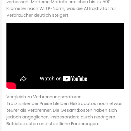
verbessert. Moderne Modelle erreichen bis zu 500
Kilometer nach WLTP-Norm, was die Attraktivität für
Verbraucher deutlich steigert.
Vergleich zu Verbrennungsmotoren
Trotz sinkender Preise bleiben Elektroautos noch etwas
teurer als Verbrenner. Die Gesamtkosten haben sich
jedoch angeglichen, insbesondere durch niedrigere
Betriebskosten und staatliche Förderungen.