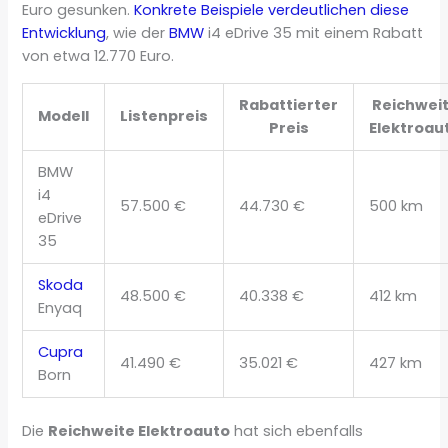
Euro gesunken.
Konkrete Beispiele verdeutlichen diese
Entwicklung
, wie der
BMW
i4 eDrive 35 mit einem Rabatt
von etwa 12.770 Euro.
Rabattierter
Reichwei
Modell
Listenpreis
Preis
Elektroau
BMW
i4
57.500 €
44.730 €
500 km
eDrive
35
Skoda
48.500 €
40.338 €
412 km
Enyaq
Cupra
41.490 €
35.021 €
427 km
Born
Die
Reichweite Elektroauto
hat sich ebenfalls