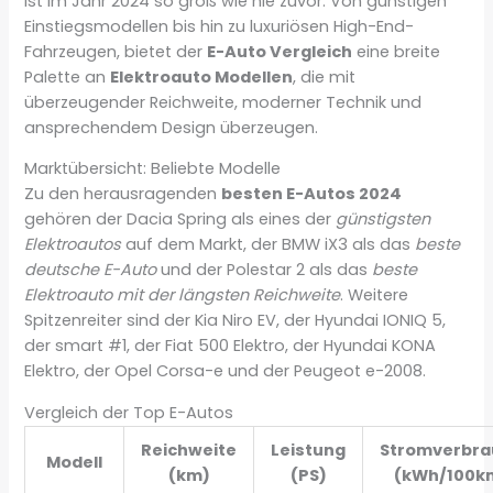
ist im Jahr 2024 so groß wie nie zuvor. Von günstigen
Einstiegsmodellen bis hin zu luxuriösen High-End-
Fahrzeugen, bietet der
E-Auto Vergleich
eine breite
Palette an
Elektroauto Modellen
, die mit
überzeugender Reichweite, moderner Technik und
ansprechendem Design überzeugen.
Marktübersicht: Beliebte Modelle
Zu den herausragenden
besten E-Autos 2024
gehören der Dacia Spring als eines der
günstigsten
Elektroautos
auf dem Markt, der BMW iX3 als das
beste
deutsche E-Auto
und der Polestar 2 als das
beste
Elektroauto mit der längsten Reichweite
. Weitere
Spitzenreiter sind der Kia Niro EV, der Hyundai IONIQ 5,
der smart #1, der Fiat 500 Elektro, der Hyundai KONA
Elektro, der Opel Corsa-e und der Peugeot e-2008.
Vergleich der Top E-Autos
Reichweite
Leistung
Stromverbra
Modell
(km)
(PS)
(kWh/100k