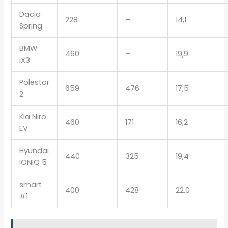
Dacia
228
–
14,1
Spring
BMW
460
–
19,9
iX3
Polestar
659
476
17,5
2
Kia Niro
460
171
16,2
EV
Hyundai
440
325
19,4
IONIQ 5
smart
400
428
22,0
#1