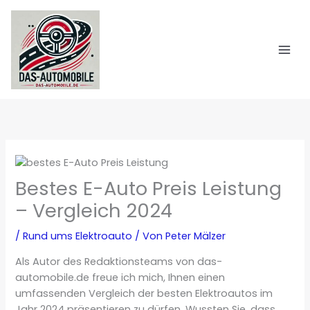
Zum
Inhalt
springen
Bestes E-Auto Preis Leistung
– Vergleich 2024
/
Rund ums Elektroauto
/ Von
Peter Mälzer
Als Autor des Redaktionsteams von das-
automobile.de freue ich mich, Ihnen einen
umfassenden Vergleich der besten Elektroautos im
Jahr 2024 präsentieren zu dürfen. Wussten Sie, dass