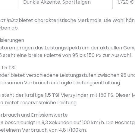
Dunkle Akzente, Sportfelgen
1.720 €
at ibiza
bietet charakteristische Merkmale. Die Wahl hän
eben ab.
isierungen
oren prägen das Leistungsspektrum der aktuellen Gene
 steht eine breite Palette von 95 bis 150 PS zur Auswahl.
 1.5 TSI
nder bietet verschiedene Leistungsstufen zwischen 95 und 
parsamen Verbrauch und agile Leistungsentfaltung.
steht der kräftige
1.5 TSI
Vierzylinder mit 150 PS. Dieser 
d bietet reservesreiche Leistung.
erbrauch und Emissionswerte
PS beschleunigt in 9,3 Sekunden auf 100 km/h. Die Höchst
 bei einem Verbrauch von 4,8 l/100km.