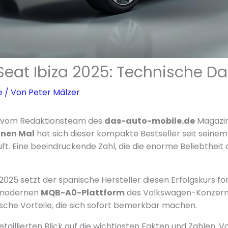
Seat Ibiza 2025: Technische D
e
/ Von
Peter Mälzer
er vom Redaktionsteam des
das-auto-mobile.de
Magazins
ionen Mal
hat sich dieser kompakte Bestseller seit seine
uft. Eine beeindruckende Zahl, die die enorme Beliebtheit
2025 setzt der spanische Hersteller diesen Erfolgskurs for
r modernen
MQB-A0-Plattform
des Volkswagen-Konzerns 
ische Vorteile, die sich sofort bemerkbar machen.
taillierten Blick auf die wichtigsten Fakten und Zahlen. 