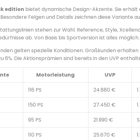
k edition
bietet dynamische Design-Akzente. Sie erhält e
. Besondere Felgen und Details zeichnen diese Variante au
attungslinien stehen zur Wahl. Reference, Style, Xcelle
dürfnisse ab. Von Basis bis Sportversion ist alles möglich.
nden gelten spezielle Konditionen. Großkunden erhalten
zu 6%. Die Aktionsprämien sind bereits in den UVP enthalt
ante
Motorleistung
UVP
116 PS
24.880 €
1
150 PS
27.450 €
1
95 PS
21.990 €
S
110 PS
25.670 €
1