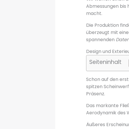
Abmessungen bis hi
macht.
Die Produktion fin
überzeugt mit eine
spannenden
Date
Design und Exterie
Seiteninhalt
Schon auf den erst
spitzen Scheinwer
Präsenz.
Das markante Fließh
Aerodynamik des 
Äußeres Erscheinu