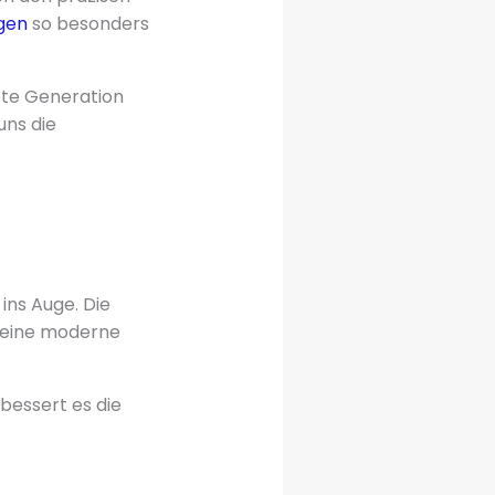
gen
so besonders
nfte Generation
uns die
ins Auge. Die
g eine moderne
rbessert es die