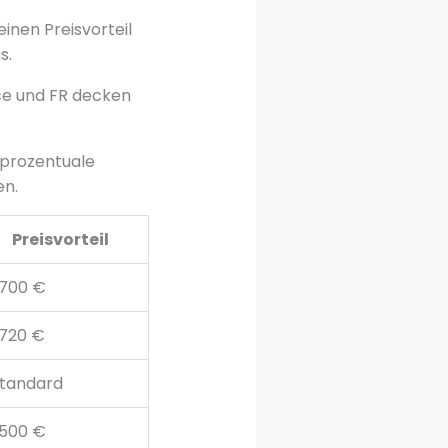
inen Preisvorteil
s.
nce und FR decken
 prozentuale
en.
Preisvorteil
.700 €
.720 €
tandard
.500 €