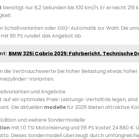
I
benötigt nur 8,2 Sekunden bis 100 km/h. Er erreicht 219
keit.
en Schaltvarianten oder DSG-Automatik zur Wahl. Die um
mit 90 PS rundet das Angebot ab.
nt:
BMW 325i Cabrio 2025: Fahrbericht, Technische D
en die Verbrauchswerte bei hoher Belastung etwas höher au
Dreizylinder-Varianten.
dellvarianten und Angebote
t auf ein optimales Preis-Leistungs-Verhältnis legen, sin
ant. Die aktuellen
modelle
für 2025 bieten attraktive Kon
k Edition und weitere Sondermodelle
tion
mit 1.0 TSI Motorisierung und 116 PS kostet 24.880 € U
utto. Dieses Sondermodell überzeugt durch umfangreiche