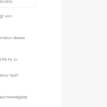
 brutto
gt von
ration dieses
116 PS. Er
Motor läuft
geschwindigkeit