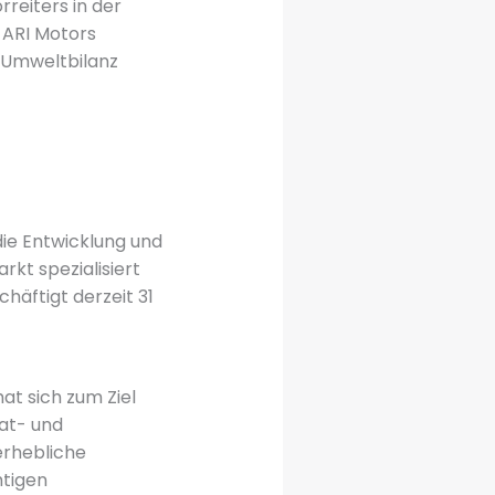
reiters in der
 ARI Motors
e Umweltbilanz
 die Entwicklung und
kt spezialisiert
häftigt derzeit 31
at sich zum Ziel
vat- und
erhebliche
htigen