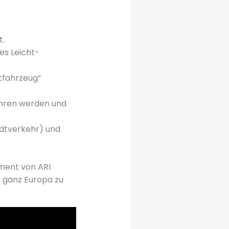
t.
es Leicht-
tfahrzeug“
ahren werden und
adtverkehr) und
ment von ARI
n ganz Europa zu