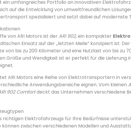
t ein umfangreiches Portfolio an innovativen Elektrofahr
ich auf die Entwicklung von umweltfreundlichen Lösunge
rtransport spezialisiert und setzt dabei auf modernste 
ikationen
ffe von ARI Motors ist der
ARI 902
, ein kompakter
Elektr
dtischen Einsatz auf der „letzten Meile“ konzipiert ist. Der
te von bis zu 200 Kilometer und eine Nutzlast von bis zu 
en Größe und Wendigkeit ist er perfekt für die Lieferung 
ignet.
tet ARI Motors eine Reihe von Elektrotransportern in v
nterschiedliche Anwendungsbereiche eignen. Vom kleinen
A
ARI 902 Comfort
deckt das Unternehmen verschiedene Be
rzeugtypen
 richtigen Elektrofahrzeugs für Ihre Bedürfnisse unterstü
ie können zwischen verschiedenen Modellen und Ausstat