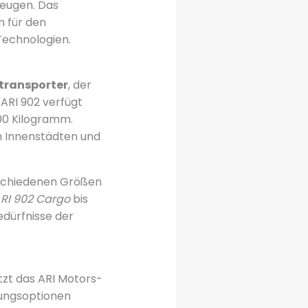
zeugen. Das
n für den
Technologien.
otransporter
, der
 ARI 902 verfügt
700 Kilogramm.
in Innenstädten und
erschiedenen Größen
RI 902 Cargo
bis
dürfnisse der
tzt das ARI Motors-
tungsoptionen