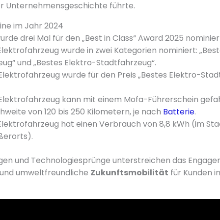
der Unternehmensgeschichte führte.
ine im Jahr 2024
urde drei Mal für den „Best in Class“ Award 2025 nominier
Elektrofahrzeug wurde in zwei Kategorien nominiert: „Best
eug“ und „Bestes Elektro-Stadtfahrzeug“.
Elektrofahrzeug wurde für den Preis „Bestes Elektro-Stad
 Elektrofahrzeug kann mit einem Mofa-Führerschein gef
chweite von 120 bis 250 Kilometern, je nach
Batterie
.
Elektrofahrzeug hat einen Verbrauch von 8,8 kWh (im St
ßerorts).
gen und Technologiesprünge unterstreichen das Engage
e und umweltfreundliche
Zukunftsmobilität
für Kunden i