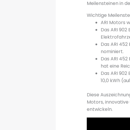
Meilensteinen in 
Wichtige Meilenste
ARI Motors w
Das ARI 902 
Elektrofahrz
Das ARI 452 
nominiert.
Das ARI 452
hat eine Rei
Das ARI 902 
10,0 kWh (au
Diese Auszeichnun
Motors, innovativ
entwickeln.