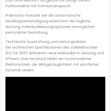
Das minimalistisch aufgeräumte Design vereint
Funktionalität mit Premiumanspruch.
Praktische Features wie die automatische
Heckklappenbetätigung erleichtern die tägliche
Nutzung. Individualisierungsoptionen ermöglichen
persönliche Gestaltung.
Technische Ausstattung und Leistungsdaten
Die technischen Spezifikationen des vollelektrischen
SUV für 2025 definieren neue Maßstäbe in Leistung und
Effizienz. Das Herzstück bildet ein hochmoderner
Elektroantrieb, der Alltagstauglichkeit mit sportlicher
Dynamik vereint.