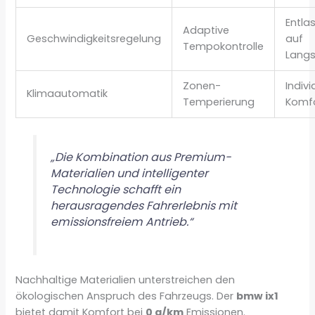
Entla
Adaptive
Geschwindigkeitsregelung
auf
Tempokontrolle
Langs
Zonen-
Indivi
Klimaautomatik
Temperierung
Komf
„Die Kombination aus Premium-
Materialien und intelligenter
Technologie schafft ein
herausragendes Fahrerlebnis mit
emissionsfreiem Antrieb.“
Nachhaltige Materialien unterstreichen den
ökologischen Anspruch des Fahrzeugs. Der
bmw ix1
bietet damit Komfort bei
0 g/km
Emissionen.