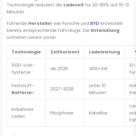
Technologie reduziert die
Ladezeit
für 20-80% auf 10-12
Minuten.
Führende
Hersteller
wie Porsche und
BYD
entwickeln
bereits entsprechende Fahrzeuge. Die
Entwicklung
schreitet rasant voran.
Technologie
Zeithorizont
Ladeleistung
1000-Volt-
10-
ab 2026
400+ kW
Systeme
fü
Feststoff-
unter 10
Hö
2027-2028
Batterie
n
Minuten
En
La
Induktives
Pilotphase
Kabellos
wä
Laden
Fa