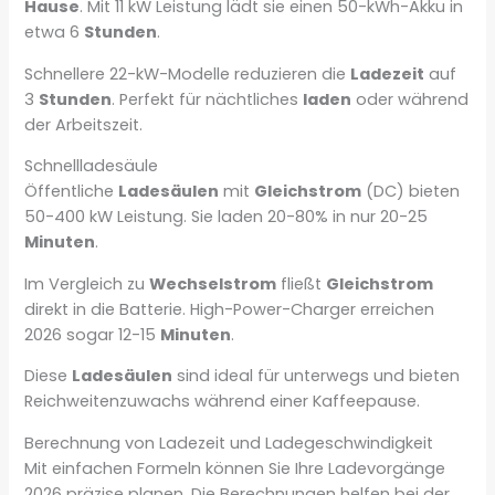
Hause
. Mit 11 kW Leistung lädt sie einen 50-kWh-Akku in
etwa 6
Stunden
.
Schnellere 22-kW-Modelle reduzieren die
Ladezeit
auf
3
Stunden
. Perfekt für nächtliches
laden
oder während
der Arbeitszeit.
Schnellladesäule
Öffentliche
Ladesäulen
mit
Gleichstrom
(DC) bieten
50-400 kW Leistung. Sie laden 20-80% in nur 20-25
Minuten
.
Im Vergleich zu
Wechselstrom
fließt
Gleichstrom
direkt in die Batterie. High-Power-Charger erreichen
2026 sogar 12-15
Minuten
.
Diese
Ladesäulen
sind ideal für unterwegs und bieten
Reichweitenzuwachs während einer Kaffeepause.
Berechnung von Ladezeit und Ladegeschwindigkeit
Mit einfachen Formeln können Sie Ihre Ladevorgänge
2026 präzise planen. Die Berechnungen helfen bei der