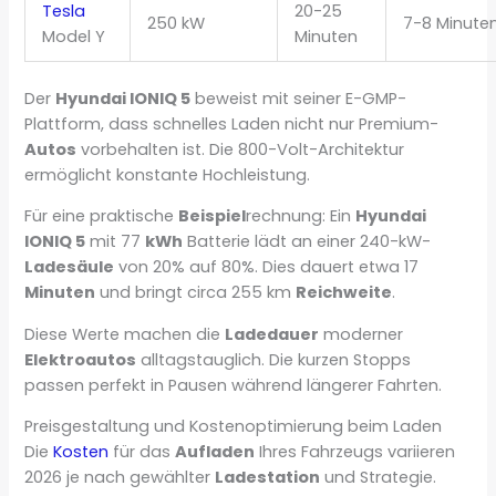
Tesla
20-25
250 kW
7-8 Minute
Model Y
Minuten
Der
Hyundai IONIQ 5
beweist mit seiner E-GMP-
Plattform, dass schnelles Laden nicht nur Premium-
Autos
vorbehalten ist. Die 800-Volt-Architektur
ermöglicht konstante Hochleistung.
Für eine praktische
Beispiel
rechnung: Ein
Hyundai
IONIQ 5
mit 77
kWh
Batterie lädt an einer 240-kW-
Ladesäule
von 20% auf 80%. Dies dauert etwa 17
Minuten
und bringt circa 255 km
Reichweite
.
Diese Werte machen die
Ladedauer
moderner
Elektroautos
alltagstauglich. Die kurzen Stopps
passen perfekt in Pausen während längerer Fahrten.
Preisgestaltung und Kostenoptimierung beim Laden
Die
Kosten
für das
Aufladen
Ihres Fahrzeugs variieren
2026 je nach gewählter
Ladestation
und Strategie.