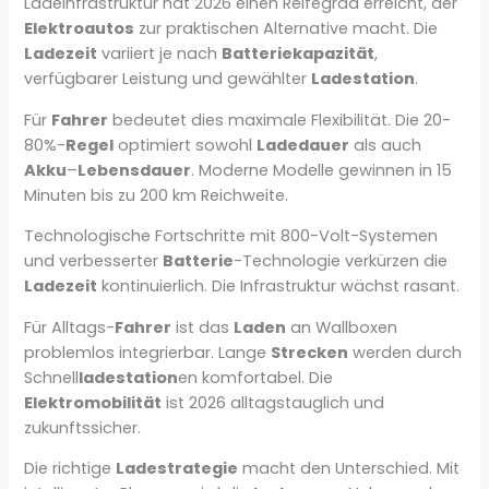
Ladeinfrastruktur hat 2026 einen Reifegrad erreicht, der
Elektroautos
zur praktischen Alternative macht. Die
Ladezeit
variiert je nach
Batteriekapazität
,
verfügbarer Leistung und gewählter
Ladestation
.
Für
Fahrer
bedeutet dies maximale Flexibilität. Die 20-
80%-
Regel
optimiert sowohl
Ladedauer
als auch
Akku
–
Lebensdauer
. Moderne Modelle gewinnen in 15
Minuten bis zu 200 km Reichweite.
Technologische Fortschritte mit 800-Volt-Systemen
und verbesserter
Batterie
-Technologie verkürzen die
Ladezeit
kontinuierlich. Die Infrastruktur wächst rasant.
Für Alltags-
Fahrer
ist das
Laden
an Wallboxen
problemlos integrierbar. Lange
Strecken
werden durch
Schnell
ladestation
en komfortabel. Die
Elektromobilität
ist 2026 alltagstauglich und
zukunftssicher.
Die richtige
Ladestrategie
macht den Unterschied. Mit