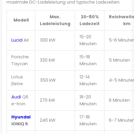
maximale DC-Ladeleistung und typische Ladezeiten.
Max.
20-80%
Reichweit
Modell
Ladeleistung
Ladezeit
km
15-20
Lucid
Air
300 kW
5-6 Minute
Minuten
Porsche
15-18
320 kW
5 Minuten
Taycan
Minuten
Lotus
12-14
350 kW
4-5 Minute
Eletre
Minuten
Audi
Q6
18-20
270 kW
6 Minuten
e-tron
Minuten
Hyundai
17-18
240 kW
6-7 Minute
IONIQ 5
Minuten