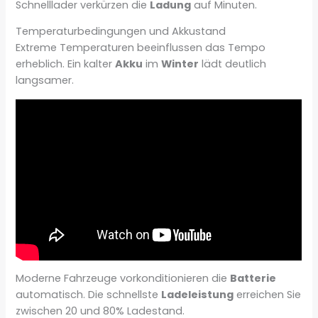
Schnelllader verkürzen die
Ladung
auf Minuten.
Temperaturbedingungen und Akkustand
Extreme Temperaturen beeinflussen das Tempo
erheblich. Ein kalter
Akku
im
Winter
lädt deutlich
langsamer.
Moderne Fahrzeuge vorkonditionieren die
Batterie
automatisch. Die schnellste
Ladeleistung
erreichen Sie
zwischen 20 und 80% Ladestand.