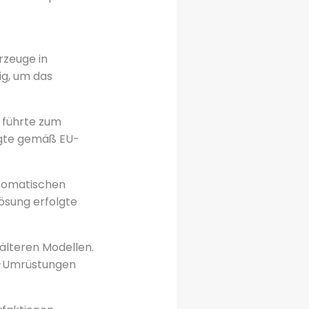
rzeuge in
ig, um das
e führte zum
lgte gemäß EU-
utomatischen
ösung erfolgte
älteren Modellen.
e-Umrüstungen