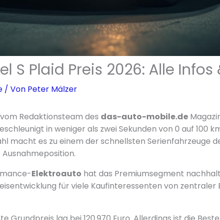
l S Plaid Preis 2026: Alle Infos
e
/ Von
Peter Mälzer
er vom Redaktionsteam des
das-auto-mobile.de
Magazins
beschleunigt in weniger als zwei Sekunden von 0 auf 100 k
hl macht es zu einem der schnellsten Serienfahrzeuge d
e Ausnahmeposition.
ormance-
Elektroauto
hat das Premiumsegment nachhalti
reisentwicklung für viele Kaufinteressenten von zentraler
e Grundpreis lag bei 120.970 Euro. Allerdings ist die Beste