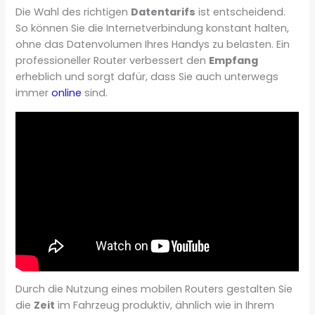
Die Wahl des richtigen
Datentarifs
ist entscheidend.
So können Sie die Internetverbindung konstant halten,
ohne das Datenvolumen Ihres Handys zu belasten. Ein
professioneller Router verbessert den
Empfang
erheblich und sorgt dafür, dass Sie auch unterwegs
immer
online
sind.
Durch die Nutzung eines mobilen Routers gestalten Sie
die
Zeit
im Fahrzeug produktiv, ähnlich wie in Ihrem