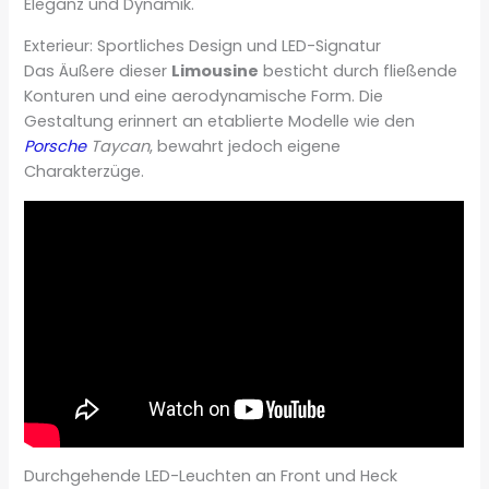
Eleganz und Dynamik.
Exterieur: Sportliches Design und LED-Signatur
Das Äußere dieser
Limousine
besticht durch fließende
Konturen und eine aerodynamische Form. Die
Gestaltung erinnert an etablierte Modelle wie den
Porsche
Taycan
, bewahrt jedoch eigene
Charakterzüge.
Durchgehende LED-Leuchten an Front und Heck