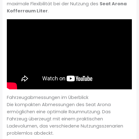
maximale Flexibilität bei der Nutzung des
Seat Arona
Kofferraum Liter
.
Fahrzeugabmessungen im Überblick
Die kompakten Abmessungen des Seat Arona
ermöglichen eine optimale Raumnutzung. Das
Fahrzeug überzeugt mit einem praktischen
Ladevolumen, das verschiedene Nutzungsszenarien
problemlos abdeckt.